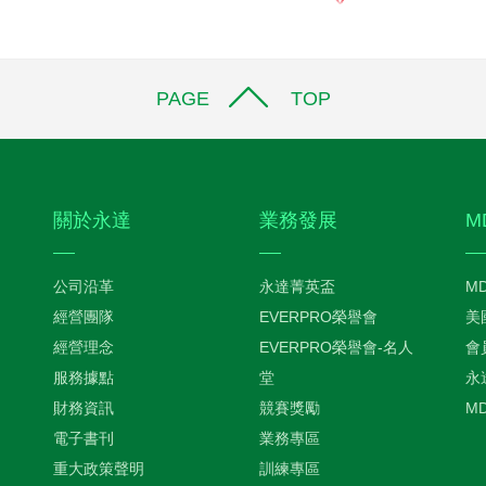
PAGE TOP
關於永達
業務發展
M
公司沿革
永達菁英盃
M
經營團隊
EVERPRO榮譽會
美
經營理念
EVERPRO榮譽會-名人
會
服務據點
堂
永
財務資訊
競賽獎勵
M
電子書刊
業務專區
重大政策聲明
訓練專區