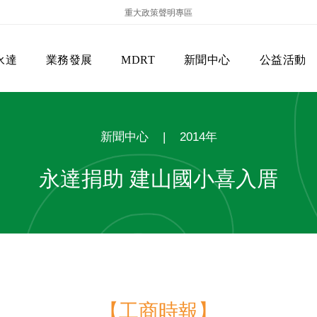
重大政策聲明專區
永達
業務發展
MDRT
新聞中心
公益活動
新聞中心
|
2014年
永達捐助 建山國小喜入厝
保險商品專區
主管機關
經營團隊
美國MDRT官方訊息
EVERPRO榮譽會
經營理念
會員級別名稱
服務項目
【工商時報】