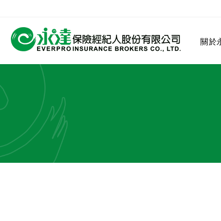
:::
關於
:::
關於永達
業務發展
MDRT
客戶服務
網站連結
保險公司
公司沿革
永達菁英盃
MDRT歷史精神
保險入門