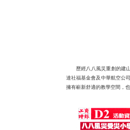
財務資訊
競賽獎勵
MDRT專刊
金融友善服務措施
好康報報
歷經八八風災重創的建山
達社福基金會及中華航空公
擁有嶄新舒適的教學空間，也為