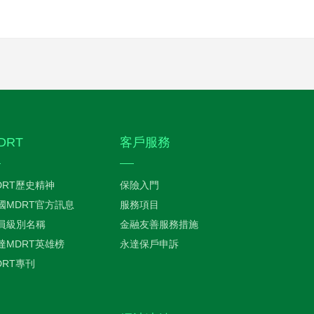
DRT
客戶服務
DRT歷史精神
保險入門
國MDRT官方訊息
服務項目
員級別名稱
金融友善服務措施
達MDRT英雄榜
永達保戶申訴
DRT專刊