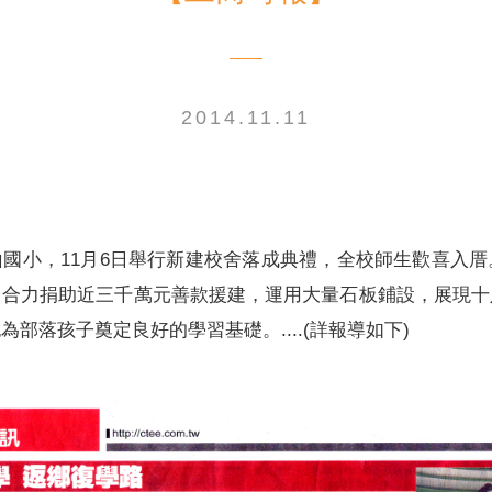
2014.11.11
電子書刊
業務專區
重大政策聲明
永達保戶申訴
洗錢防制暨打擊資恐
國小，11月6日舉行新建校舍落成典禮，全校師生歡喜入
司合力捐助近三千萬元善款援建，運用大量石板鋪設，展現十
部落孩子奠定良好的學習基礎。....(詳報導如下)