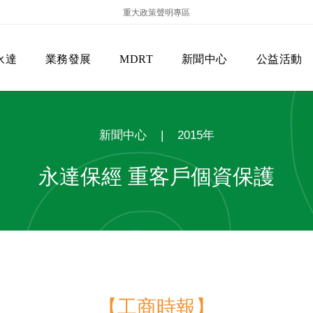
重大政策聲明專區
永達
業務發展
MDRT
新聞中心
公益活動
新聞中心
|
2015年
永達保經 重客戶個資保護
保險商品專區
主管機關
經營團隊
美國MDRT官方訊息
EVERPRO榮譽會
經營理念
會員級別名稱
服務項目
【工商時報】