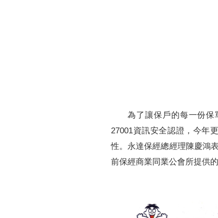
財務資訊
競賽獎勵
MDRT專刊
金融友善服務措施
好康報報
為了讓保戶的每一份保
27001資訊安全認證，今年
性。永達保經總經理陳慶鴻
前保經商業同業公會所提供的內