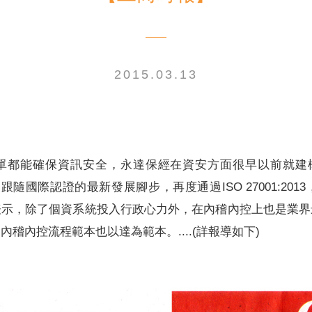
2015.03.13
電子書刊
業務專區
重大政策聲明
永達保戶申訴
洗錢防制暨打擊資恐
單都能確保資訊安全，永達保經在資安方面很早以前就建構
更跟隨國際認證的最新發展腳步，再度通過ISO 27001:20
表示，除了個資系統投入行政心力外，在內稽內控上也是業界
稽內控流程範本也以達為範本。....(詳報導如下)