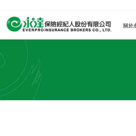
:::
關於
:::
關於永達
業務發展
MDRT
客戶服務
網站連結
保險公司
公司沿革
永達菁英盃
MDRT歷史精神
保險入門