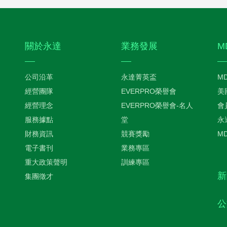
關於永達
業務發展
M
公司沿革
永達菁英盃
M
經營團隊
EVERPRO榮譽會
美
經營理念
EVERPRO榮譽會-名人
會
服務據點
堂
永
財務資訊
競賽獎勵
M
電子書刊
業務專區
重大政策聲明
訓練專區
新
集團徵才
公