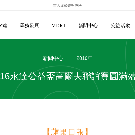
重大政策聲明專區
永達
業務發展
MDRT
新聞中心
公益活動
新聞中心
|
2016年
016永達公益盃高爾夫聯誼賽圓滿
保險商品專區
主管機關
經營團隊
美國MDRT官方訊息
EVERPRO榮譽會
經營理念
會員級別名稱
服務項目
【蘋果日報】