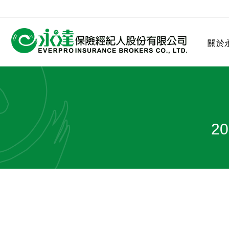
:::
關於
:::
關於永達
業務發展
MDRT
客戶服務
網站連結
2
保險公司
公司沿革
永達菁英盃
MDRT歷史精神
保險入門