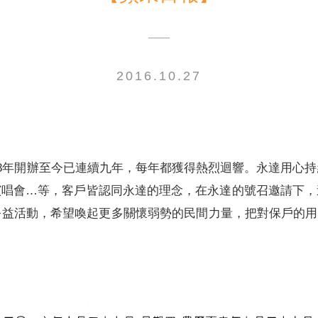
2016.10.27
電子書刊
業務專區
重大政策聲明
永達保戶申訴
洗錢防制暨打擊資恐
08年開辦至今已連續九年，每年都獲得熱烈迴響。永達用心
演唱會…等，客戶皆認同永達的理念，在永達的號召邀請下，
益活動，希望喚起更多關懷弱勢的民間力量，把對保戶的用心