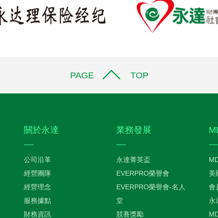
PAGE TOP
關於永達
業務發展
M
公司沿革
永達菁英盃
M
經營團隊
EVERPRO榮譽會
美
經營理念
EVERPRO榮譽會-名人
會
服務據點
堂
永
財務資訊
競賽獎勵
M