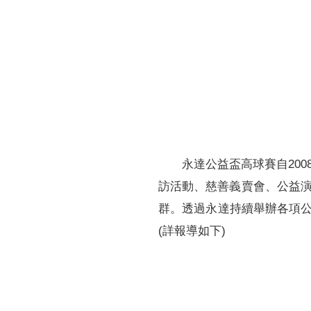
財務資訊
競賽獎勵
MDRT專刊
金融友善服務措施
好康報報
永達公益盃高球賽自20
訪活動、慈善義賣會、公益
群。透過永達持續舉辦各項公
(詳報導如下)