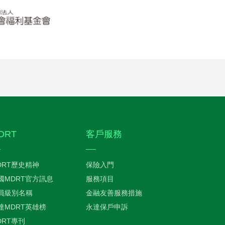
DRT
客戶服務
DRT歷史精神
保險入門
國MDRT官方訊息
服務項目
員級別名稱
金融友善服務措施
達MDRT英雄榜
永達保戶申訴
DRT專刊