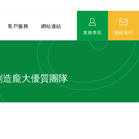
客戶服務
網站連結
業務專區
聯絡我們
創造龐大優質團隊
相關連結
EVERPRO榮譽會-名人堂
服務據點
永達MDRT英雄榜