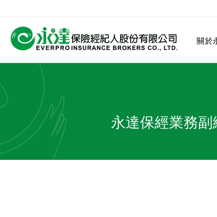
:::
關於
:::
關於永達
業務發展
MDRT
客戶服務
網站連結
永達保經業務副
保險公司
公司沿革
永達菁英盃
MDRT歷史精神
保險入門