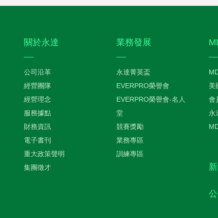
關於永達
業務發展
M
公司沿革
永達菁英盃
M
經營團隊
EVERPRO榮譽會
美
經營理念
EVERPRO榮譽會-名人
會
服務據點
堂
永
財務資訊
競賽獎勵
M
電子書刊
業務專區
重大政策聲明
訓練專區
新
集團徵才
公