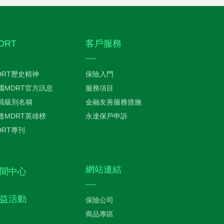
DRT
客戶服務
DRT歷史精神
保險入門
國MDRT官方訊息
服務項目
員級別名稱
金融友善服務措施
達MDRT英雄榜
永達保戶申訴
DRT專刊
網站連結
聞中心
益活動
保險公司
商品專區