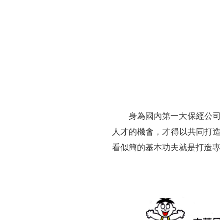
財務資訊
競賽獎勵
MDRT專刊
金融友善服務措施
好康報報
身為國內第一大保經公
人才的機會，才得以共同打
看似簡的基本功夫就是打造專