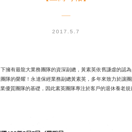
2017.5.7
電子書刊
業務專區
重大政策聲明
永達保戶申訴
洗錢防制暨打擊資恐
司下擁有最龍大業務團隊的資深副總，黃素英依舊謙虛的認為
造團隊的榮耀！永達保經業務副總黃素英，多年來致力於讓團
業優質團隊的基礎，因此素英團隊專注於客戶的退休養老規畫，.