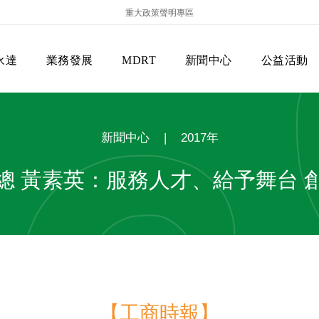
重大政策聲明專區
永達
業務發展
MDRT
新聞中心
公益活動
新聞中心
|
2017年
總 黃素英：服務人才、給予舞台 
保險商品專區
主管機關
經營團隊
美國MDRT官方訊息
EVERPRO榮譽會
經營理念
會員級別名稱
服務項目
【工商時報】