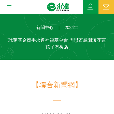
:::
:::
關於永達
新聞中心
|
2024年
業務發展
球芽基金攜手永達社福基金會 周思齊感謝讓花蓮
孩子有後盾
MDRT
新聞中心
公益活動
【聯合新聞網】
客戶服務
網站連結