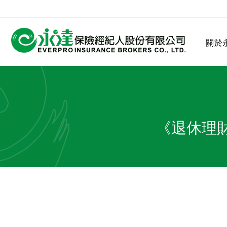
:::
關於
:::
關於永達
業務發展
MDRT
客戶服務
網站連結
《退休理
保險公司
公司沿革
永達菁英盃
MDRT歷史精神
保險入門