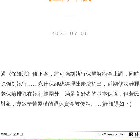
2025.07.06
電子書刊
業務專區
重大政策聲明
永達保戶申訴
洗錢防制暨打擊資恐
通過《保險法》修正案，將可強制執行保單解約金上調，同時
排除強制執行……永達保經總經理陳慶鴻指出，近期修法雖釋
終老保險排除在執行範圍外，滿足高齡者的基本保障，但若民
對象，導致辛苦累積的退休資金被侵蝕。…(詳報導如下)