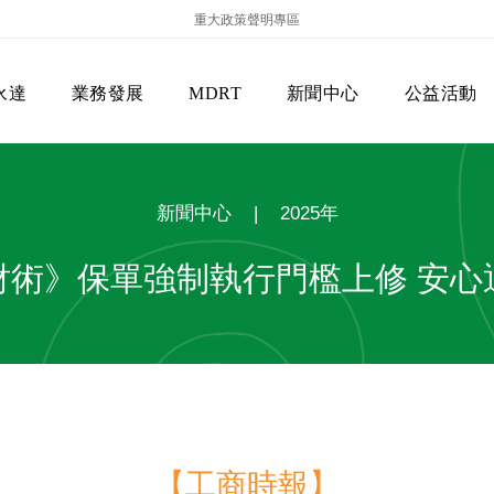
重大政策聲明專區
永達
業務發展
MDRT
新聞中心
公益活動
新聞中心
|
2025年
財術》保單強制執行門檻上修 安心
保險商品專區
主管機關
經營團隊
美國MDRT官方訊息
EVERPRO榮譽會
經營理念
會員級別名稱
服務項目
【工商時報】