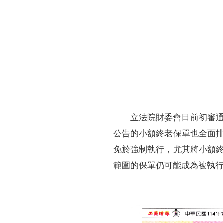
財務資訊
競賽獎勵
MDRT專刊
金融友善服務措施
好康報報
立法院財委會日前初審
公告的小額終老保單也全面
免於強制執行，尤其將小額
範圍的保單仍可能成為被執行