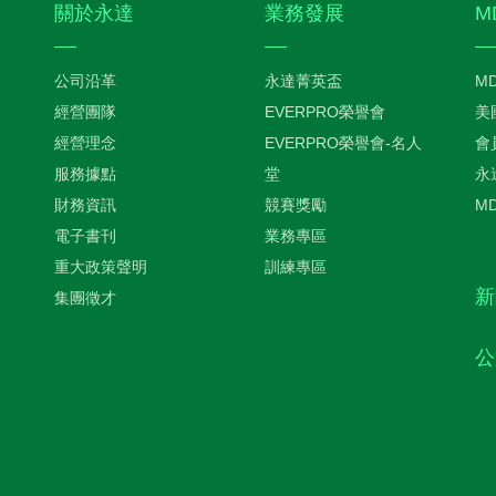
關於永達
業務發展
M
公司沿革
永達菁英盃
M
經營團隊
EVERPRO榮譽會
美
經營理念
EVERPRO榮譽會-名人
會
服務據點
堂
永
財務資訊
競賽獎勵
M
電子書刊
業務專區
重大政策聲明
訓練專區
新
集團徵才
公