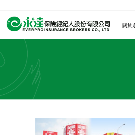
:::
關於
:::
關於永達
業務發展
MDRT
客戶服務
網站連結
保險公司
公司沿革
永達菁英盃
MDRT歷史精神
保險入門