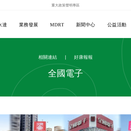
重大政策聲明專區
永達
業務發展
MDRT
新聞中心
公益活動
相關連結
|
好康報報
全國電子
保險商品專區
主管機關
經營團隊
美國MDRT官方訊息
EVERPRO榮譽會
經營理念
會員級別名稱
服務項目