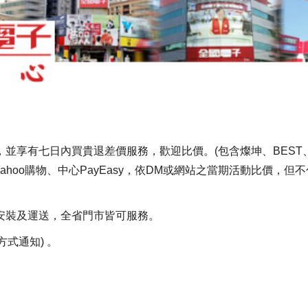
電子書刊
業務專區
重大政策聲明
永達保戶申訴
洗錢防制暨打擊資恐
價，並享有七日內買貴退差價服務，歡迎比價。(包含燦坤、BES
Yahoo購物、中心PayEasy，依DM或網站之當期活動比價，
準安裝及運送，全省門市皆可服務。
方式通知) 。