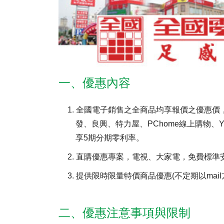
財務資訊
競賽獎勵
MDRT專刊
金融友善服務措施
好康報報
一、優惠內容
1. 全國電子銷售之全商品均享報價之優惠
發、良興、特力屋、PChome線上購物、
享5期分期零利率。
2. 直購優惠專案，電視、大家電，免費標
3. 提供限時限量特價商品優惠(不定期以mail
二、優惠注意事項與限制