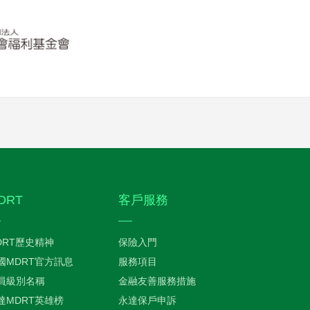
DRT
客戶服務
DRT歷史精神
保險入門
國MDRT官方訊息
服務項目
員級別名稱
金融友善服務措施
達MDRT英雄榜
永達保戶申訴