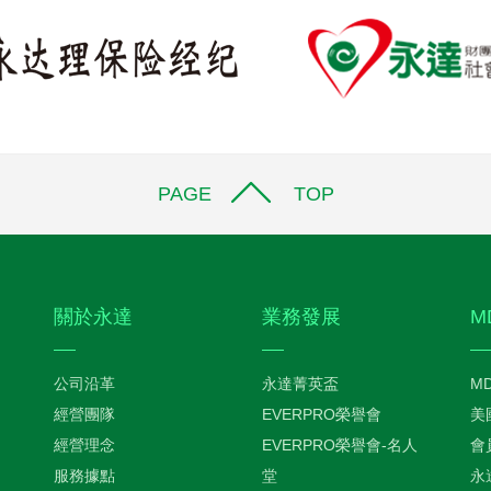
PAGE TOP
關於永達
業務發展
M
公司沿革
永達菁英盃
M
經營團隊
EVERPRO榮譽會
美
經營理念
EVERPRO榮譽會-名人
會
服務據點
堂
永