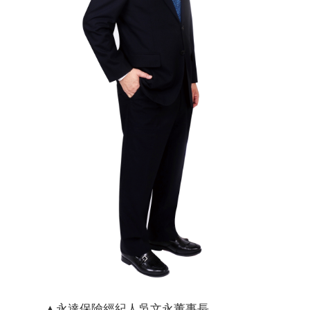
▲永達保險經紀人吳文永董事長。