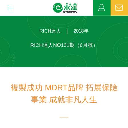
:::
:::
關於永達
RICH達人
|
2018年
業務發展
RICH達人NO131期（6月號）
MDRT
新聞中心
複製成功 MDRT品牌 拓展保險
公益活動
事業 成就非凡人生
客戶服務
網站連結