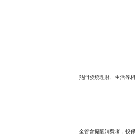
財務資訊
競賽獎勵
MDRT專刊
金融友善服務措施
好康報報
熱門發燒理財、生活等
金管會提醒消費者，投