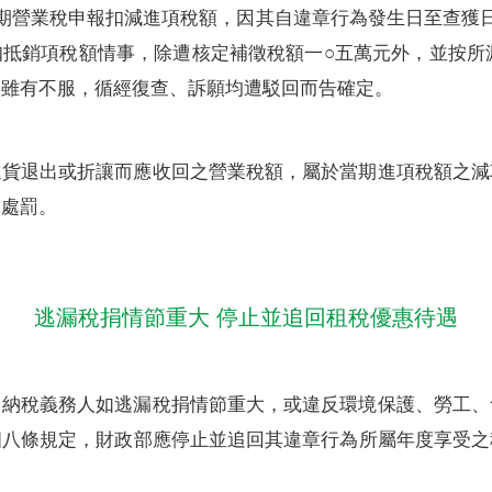
期營業稅申報扣減進項稅額，因其自違章行為發生日至查獲
抵銷項稅額情事，除遭核定補徵稅額一○五萬元外，並按所
人雖有不服，循經復查、訴願均遭駁回而告確定。
進貨退出或折讓而應收回之營業稅額，屬於當期進項稅額之減
稅處罰。
逃漏稅捐情節重大 停止並追回租稅優惠待遇
，納稅義務人如逃漏稅捐情節重大，或違反環境保護、勞工、
四八條規定，財政部應停止並追回其違章行為所屬年度享受之