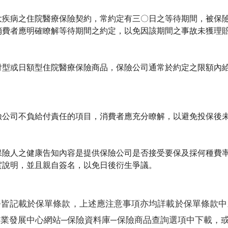
大疾病之住院醫療保險契約，常約定有三〇日之等待期間，被保
消費者應明確瞭解等待期間之約定，以免因該期間之事故未獲理
付型或日額型住院醫療保險商品，保險公司通常於約定之限額內
險公司不負給付責任的項目，消費者應充分瞭解，以避免投保後
保險人之健康告知內容是提供保險公司是否接受要保及採何種費
實說明，並且親自簽名，以免日後衍生爭議。
務皆記載於保單條款，上述應注意事項亦均詳載於保單條款中
業發展中心網站─保險資料庫─保險商品查詢選項中下載，或