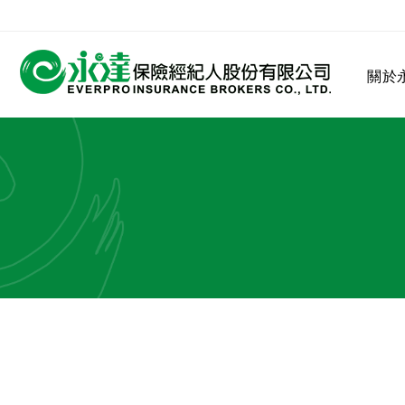
:::
關於
:::
關於永達
業務發展
MDRT
客戶服務
網站連結
保險公司
公司沿革
永達菁英盃
MDRT歷史精神
保險入門