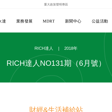
重大政策聲明專區
永達
業務發展
MDRT
新聞中心
公益活動
RICH達人
|
2018年
RICH達人NO131期（6月號）
保險商品專區
主管機關
經營團隊
美國MDRT官方訊息
EVERPRO榮譽會
經營理念
會員級別名稱
服務項目
財經&生活補給站