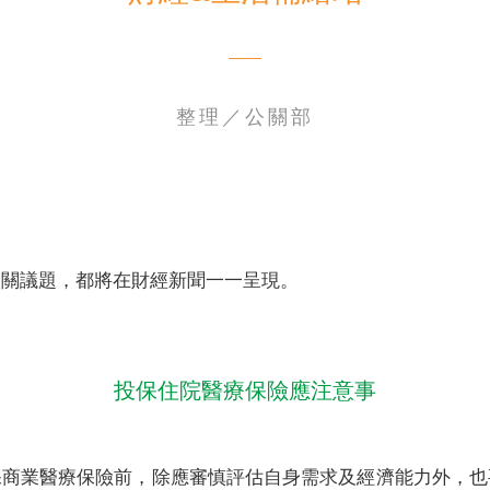
整理／公關部
電子書刊
業務專區
重大政策聲明
永達保戶申訴
洗錢防制暨打擊資恐
相關議題，都將在財經新聞一一呈現。
投保住院醫療保險應注意事
保商業醫療保險前，除應審慎評估自身需求及經濟能力外，也