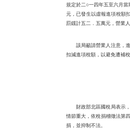
規定於二○一四年五至六月當
元，已發生以虛報進項稅額扣
罰鍰計五二．五萬元，營業
該局籲請營業人注意，
扣減進項稅額，以避免遭補
財政部北區國稅局表示
情節重大，依稅捐稽徵法第
捐，並抑制不法。