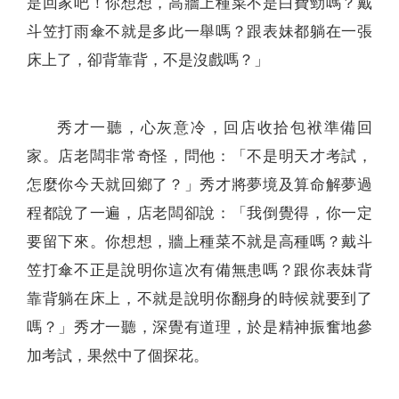
是回家吧！你想想，高牆上種菜不是白費勁嗎？戴
斗笠打雨傘不就是多此一舉嗎？跟表妹都躺在一張
床上了，卻背靠背，不是沒戲嗎？」
秀才一聽，心灰意冷，回店收拾包袱準備回
家。店老闆非常奇怪，問他：「不是明天才考試，
怎麼你今天就回鄉了？」秀才將夢境及算命解夢過
程都說了一遍，店老闆卻說：「我倒覺得，你一定
要留下來。你想想，牆上種菜不就是高種嗎？戴斗
笠打傘不正是說明你這次有備無患嗎？跟你表妹背
靠背躺在床上，不就是說明你翻身的時候就要到了
嗎？」秀才一聽，深覺有道理，於是精神振奮地參
加考試，果然中了個探花。