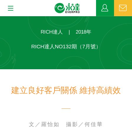
:::
:::
關於永達
RICH達人
|
2018年
業務發展
RICH達人NO132期（7月號）
MDRT
新聞中心
建立良好客戶關係 維持高績效
公益活動
客戶服務
網站連結
文／羅怡如 攝影／何佳華