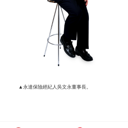
▲永達保險經紀人吳文永董事長。