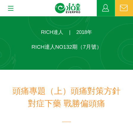
:::
:::
關於永達
RICH達人
|
2018年
業務發展
RICH達人NO132期（7月號）
MDRT
新聞中心
頭痛專題（上）頭痛對策方針
公益活動
對症下藥 戰勝偏頭痛
客戶服務
網站連結