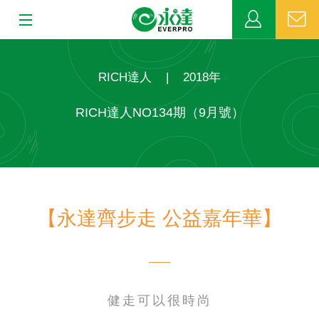
:::
:::
關於永達
RICH達人
|
2018年
業務發展
RICH達人NO134期（9月號）
MDRT
新聞中心
【永達齊步走 公益嘉年華】
公益活動
客戶服務
網站連結
健走可以很時尚