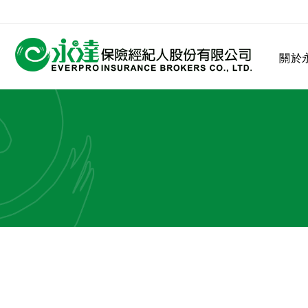
:::
關於
:::
關於永達
業務發展
MDRT
客戶服務
網站連結
保險公司
公司沿革
永達菁英盃
MDRT歷史精神
保險入門