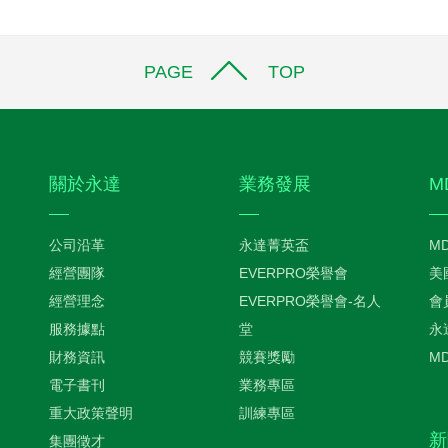
PAGE TOP
關於永達
業務發展
M
公司沿革
永達菁英盃
M
經營團隊
EVERPRO榮譽會
美
經營理念
EVERPRO榮譽會-名人
會
服務據點
堂
永
財務資訊
競賽獎勵
M
電子書刊
業務專區
重大政策聲明
訓練專區
新
集團徵才