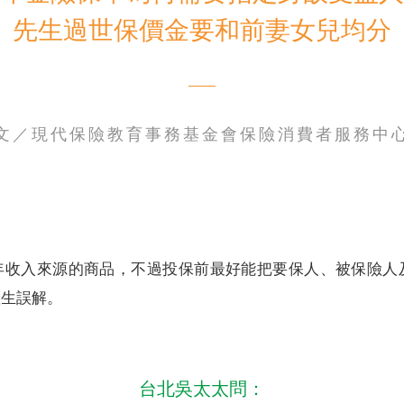
先生過世保價金要和前妻女兒均分
電子書刊
業務專區
重大政策聲明
永達保戶申訴
洗錢防制暨打擊資恐
文／現代保險教育事務基金會保險消費者服務中
年收入來源的商品，不過投保前最好能把要保人、被保險人
產生誤解。
台北吳太太問：