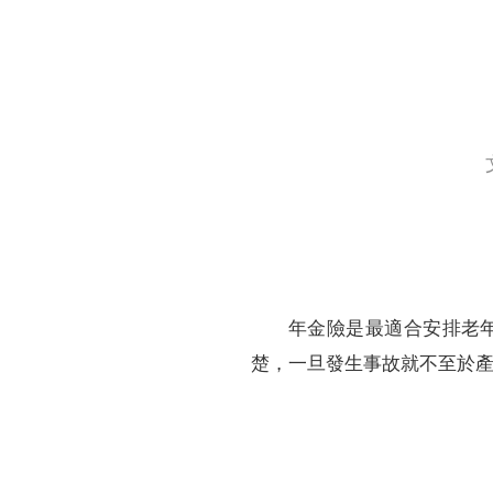
財務資訊
競賽獎勵
MDRT專刊
金融友善服務措施
好康報報
年金險是最適合安排老
楚，一旦發生事故就不至於