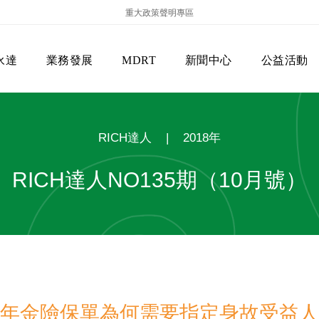
重大政策聲明專區
永達
業務發展
MDRT
新聞中心
公益活動
RICH達人
|
2018年
RICH達人NO135期（10月號）
保險商品專區
主管機關
經營團隊
美國MDRT官方訊息
EVERPRO榮譽會
經營理念
會員級別名稱
服務項目
年金險保單為何需要指定身故受益人