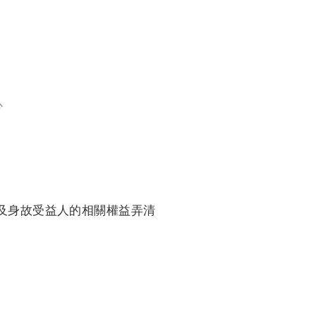
訓練專區
集團徵才
心
及身故受益人的相關權益弄清