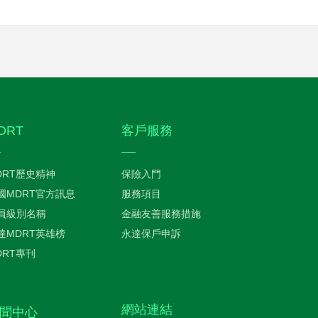
DRT
客戶服務
DRT歷史精神
保險入門
國MDRT官方訊息
服務項目
員級別名稱
金融友善服務措施
達MDRT英雄榜
永達保戶申訴
DRT專刊
網站連結
聞中心