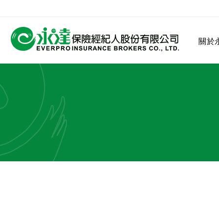
:::
關於
:::
關於永達
業務發展
MDRT
客戶服務
網站連結
保險公司
公司沿革
永達菁英盃
MDRT歷史精神
保險入門