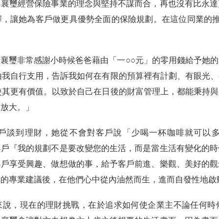
與襄璽經營保險事業的理念與堅持不謀而合，再也沒有比永達
擇，讓她為客戶做更具優勢全面的保險規劃。在這位同業的推
襄璽非常感謝小時候爸爸藉由「一○○元」的零用錢給予她
由我自行支用，告訴我如何在有限的預算裡有計劃、有眼光
使其更有價值。以致於自己在日後的財富管理上，都能秉持
限放大。」
戶談到理財，她從不會對客戶說「少喝一杯咖啡就可以
客戶『我的規劃不是要改變您的生活，而是當生活有變化的時
客戶享受興趣、做想做的事，給予客戶前進、樂觀、美好的觀
予的專業建議後，在他們心中從內油然而生，進而自發性地啟
來說，現在的理財挑戰，在於追求如何使企業主不論任何時