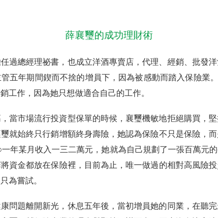
薛襄璽的成功理財術
擔任過總經理祕書，也成立洋酒專賣店，代理、經銷、批發洋
管五年期間鍥而不捨的增員下，因為被感動而踏入保險業。
行銷工作，因為她只想做適合自己的工作。
高，當市場流行投資型保單的時候，襄璽機敏地拒絕購買，堅
襄璽就始終只行銷增額終身壽險，她認為保險不只是保險，而
○一年某月收入一三二萬元，她就為自己規劃了一張百萬元
擇將資金都放在保險裡，目前為止，唯一做過的相對高風險投
的只為嘗試。
健康問題離開新光，休息五年後，當初增員她的同業，在聽完