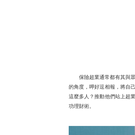
財務資訊
競賽獎勵
MDRT專刊
金融友善服務措施
好康報報
保險超業通常都有其與
的角度，呷好逗相報，將自
這麼多人？推動他們站上超
功理財術。