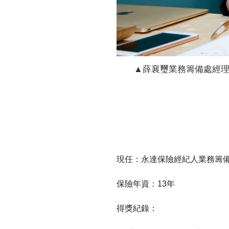
▲薛襄璽業務籌備處經
現任：永達保險經紀人業務籌
保險年資：13年
得獎紀錄：