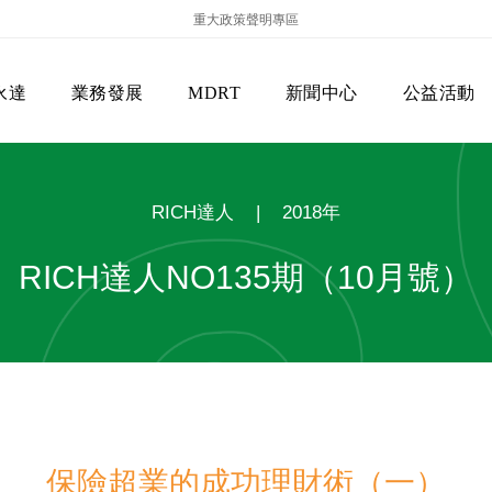
重大政策聲明專區
永達
業務發展
MDRT
新聞中心
公益活動
RICH達人
|
2018年
RICH達人NO135期（10月號）
保險商品專區
主管機關
經營團隊
美國MDRT官方訊息
EVERPRO榮譽會
經營理念
會員級別名稱
服務項目
保險超業的成功理財術（一）