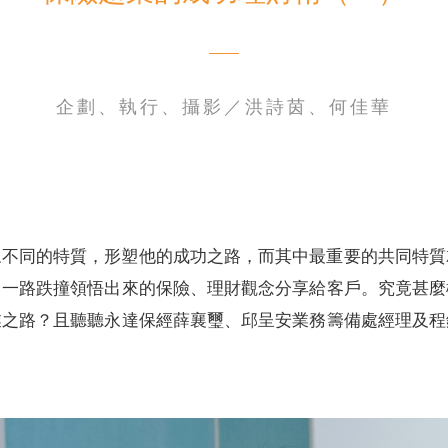
企劃、執行、攝影／洪詩茵、何佳華
電子書刊
業務專區
重大政策聲明
永達保戶申訴
洗錢防制暨打擊資恐
眾不同的特質，形塑他的成功之路，而其中最重要的共同特質
己一路跌撞領悟出來的保險、理財觀念分享給客戶。究竟甚麼
業之路？且聽聽永達保經薛襄璽、邱呈安業務籌備處經理及程