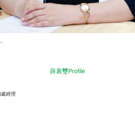
理。
薛襄璽Profile
備處經理