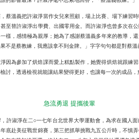
受誰的影響最深？許淑淨毫不思索地回答，「蔡溫義教練。」
深，蔡溫義把許淑淨當作女兒來照顧，場上比賽、場下練習時
，甚至替許淑淨出學費、出國零用金。而許淑淨也曾多次在公
爸一樣，感情極為親厚；她為了感謝蔡溫義多年來的教導，還
如果不是蔡教練，我應該拿不到金牌。」字字句句都是對蔡溫
淑淨因為參加了烘焙課而愛上糕點製作，她覺得烘焙就跟練習
來檢討，透過檢視就能讓結果變得更好，也讓每一次的成品，
急流勇退 提攜後輩
響，許淑淨在二○一七年台北世界大學運動會，為求在國人面
年年底赴美征戰世錦賽，第三把抓舉挑戰九五公斤時，不慎弄