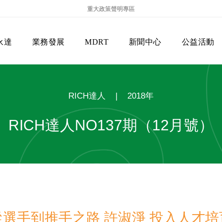
重大政策聲明專區
永達
業務發展
MDRT
新聞中心
公益活動
RICH達人
|
2018年
RICH達人NO137期（12月號）
保險商品專區
主管機關
經營團隊
美國MDRT官方訊息
EVERPRO榮譽會
經營理念
會員級別名稱
服務項目
從選手到推手之路 許淑淨 投入人才培