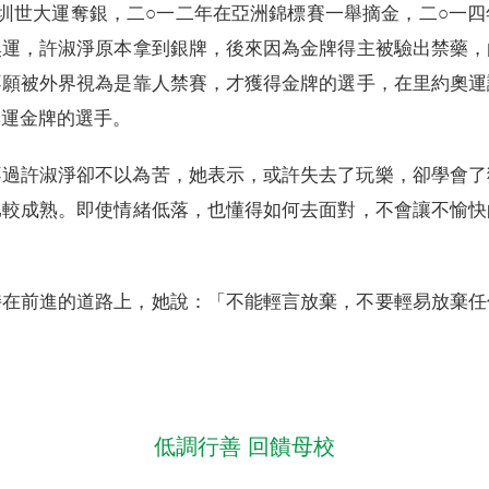
圳世大運奪銀，二○一二年在亞洲錦標賽一舉摘金，二○一
奧運，許淑淨原本拿到銀牌，後來因為金牌得主被驗出禁藥，
不願被外界視為是靠人禁賽，才獲得金牌的選手，在里約奧運
奧運金牌的選手。
不過許淑淨卻不以為苦，她表示，或許失去了玩樂，卻學會了
比較成熟。即使情緒低落，也懂得如何去面對，不會讓不愉快
。
持在前進的道路上，她說：「不能輕言放棄，不要輕易放棄任
低調行善 回饋母校