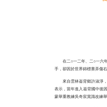
財務資訊
競賽獎勵
MDRT專刊
金融友善服務措施
好康報報
在二○一二年、二○一六
手，卻因於世界錦標賽弄傷右
來自雲林崙背鄉許淑淨
表示，當年進入崙背國中後
蒙舉重教練吳奇宸賞識改練