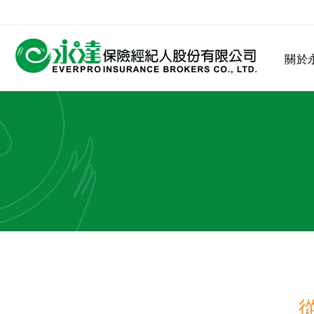
:::
關於
:::
關於永達
業務發展
MDRT
客戶服務
網站連結
保險公司
公司沿革
永達菁英盃
MDRT歷史精神
保險入門