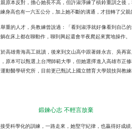
父親原本反對，擔心她長不高，但許淑淨練了槓鈴重訓之後，
教練身高也有一六五公分，加上她不斷的溝通，才扭轉了父親
練舉重的人才，吳教練曾說過：「看到淑淨就好像看到自己的
夜躺在床上都在聊動作，聊到興起還會半夜爬起來實地操作。
暫於高雄青海高工就讀，後來到文山高中跟著鍾永吉、吳再富
名，原本可以甄選上台灣師範大學，但她選擇進入高雄市正修
醫運動醫學研究所，目前更已甄試上國立體育大學競技與教練
鍛鍊心志 不輕言放棄
接受科學化的訓練，一路走來，她堅守紀律，也贏得好成績