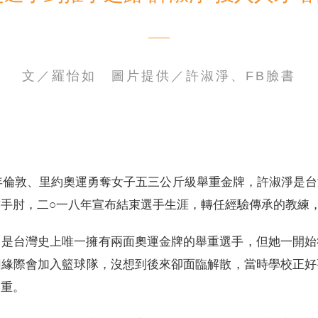
文／羅怡如 圖片提供／許淑淨、FB臉書
電子書刊
業務專區
重大政策聲明
永達保戶申訴
洗錢防制暨打擊資恐
年倫敦、里約奧運勇奪女子五三公斤級舉重金牌，許淑淨是
手肘，二○一八年宣布結束選手生涯，轉任經驗傳承的教練
，是台灣史上唯一擁有兩面奧運金牌的舉重選手，但她一開始
因緣際會加入籃球隊，沒想到後來卻面臨解散，當時學校正好
舉重。