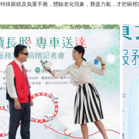
戴特殊眼鏡及負重手腕，體驗老化現象，費盡力氣，才把碗裡