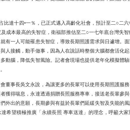
占比達十四•一％，已正式邁入高齡化社會，預計至二○二
度及成本最高的失智症，衛福部推估至二○一七年底台灣失智
，就有一人可能罹患失智症，導致長期照護需求與日遽增。面
多與人接觸，動手做事，因為人在說話時整個大腦都會活化起
、多動腦，降低失智風險。記者會現場也提供老年化模擬體驗
性。
金會董事長吳文永說，為讓更多的長輩可以使用長期照護服務
護者獲得喘息，永達透過捐贈長照服務專車，接送老長輩參與
輩們外出的意願，長期參與有益於長輩們延緩失智及失能的風
永達希望積極推廣「永續長照 專車送達」的理念，呼籲大家