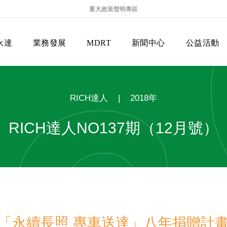
重大政策聲明專區
永達
業務發展
MDRT
新聞中心
公益活動
RICH達人
|
2018年
RICH達人NO137期（12月號）
保險商品專區
主管機關
經營團隊
美國MDRT官方訊息
EVERPRO榮譽會
經營理念
會員級別名稱
服務項目
「永續長照 專車送達」八年捐贈計