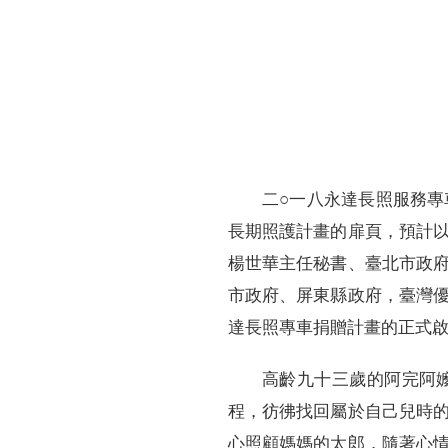
財務資訊
競賽獎勵
MDRT專刊
金融友善服務措施
好康報報
二○一八永達長照服務
長期照護計畫的扉頁，預計
楊世華主任秘書、臺北市政
市政府、屏東縣政府，臺灣
達長照專車捐贈計畫的正式
高齡九十三歲的阿完阿
程，彷彿找回屬於自己兒時
心照顧媽媽的太郎，隨著心