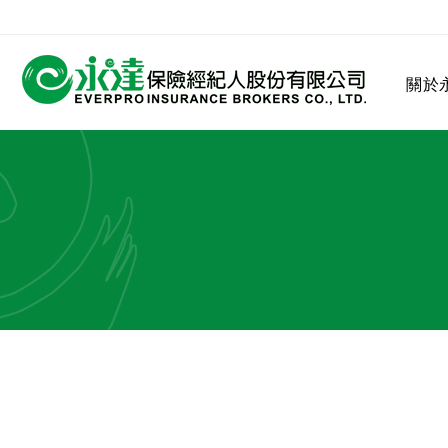
:::
關於
:::
關於永達
業務發展
MDRT
客戶服務
網站連結
保險公司
公司沿革
永達菁英盃
MDRT歷史精神
保險入門