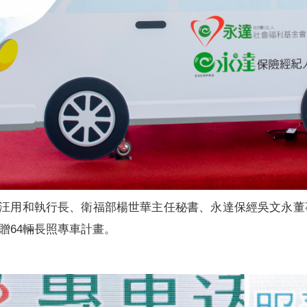
會汪用和執行長、衛福部楊世華主任秘書、永達保經吳文永
贈64輛長照專車計畫。