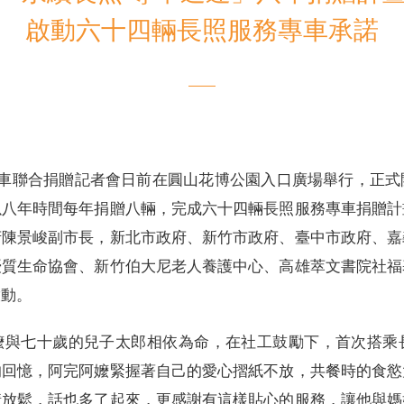
啟動六十四輛長照服務專車承諾
電子書刊
業務專區
重大政策聲明
永達保戶申訴
洗錢防制暨打擊資恐
專車聯合捐贈記者會日前在圓山花博公園入口廣場舉行，正式
以八年時間每年捐贈八輛，完成六十四輛長照服務專車捐贈計
府陳景峻副市長，新北市政府、新竹市政府、臺中市政府、嘉
優質生命協會、新竹伯大尼老人養護中心、高雄萃文書院社福
啟動。
嬤與七十歲的兒子太郎相依為命，在社工鼓勵下，首次搭乘
的回憶，阿完阿嬤緊握著自己的愛心摺紙不放，共餐時的食慾
情放鬆，話也多了起來，更感謝有這樣貼心的服務，讓他與媽