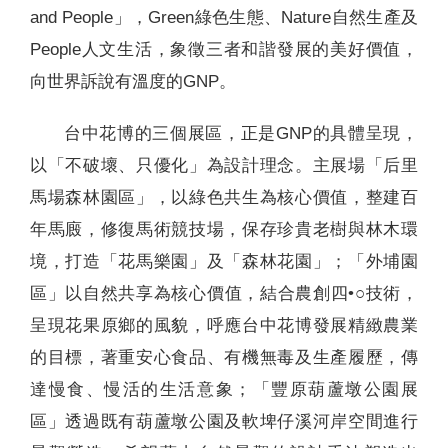
and People」，Green綠色生態、Nature自然生產及
People人文生活，象徵三者和諧發展的美好價值，
向世界訴說有溫度的GNP。
台中花博的三個展區，正是GNP的具體呈現，
以「不破壞、只優化」為設計理念。主展場「后里
馬場森林園區」，以綠色共生為核心價值，整建百
年馬廄，修復馬術競技場，保存珍貴老樹與林木環
境，打造「花馬樂園」及「森林花園」；「外埔園
區」以自然共享為核心價值，結合農創四•○技術，
呈現花果原鄉的風貌，呼應台中花博發展精緻農業
的目標，著重安心食品、有機無毒及生產履歷，傳
達慢食、慢活的生活意象；「豐原葫蘆墩公園展
區」透過既有葫蘆墩公園及軟埤仔溪河岸空間進行