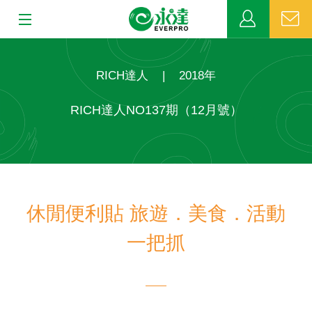
:::
:::
關於永達
RICH達人
|
2018年
業務發展
RICH達人NO137期（12月號）
MDRT
新聞中心
休閒便利貼 旅遊．美食．活動
公益活動
一把抓
客戶服務
網站連結