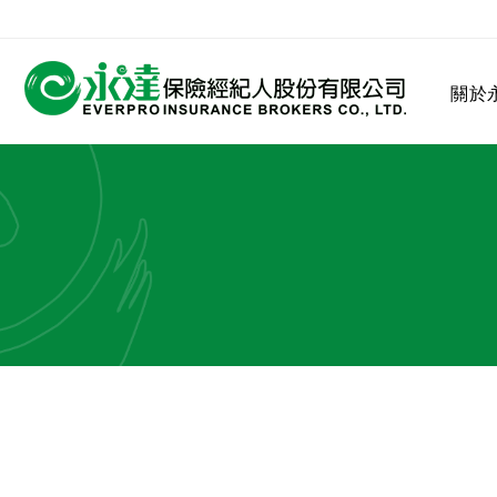
:::
關於
:::
關於永達
業務發展
MDRT
客戶服務
網站連結
保險公司
公司沿革
永達菁英盃
MDRT歷史精神
保險入門