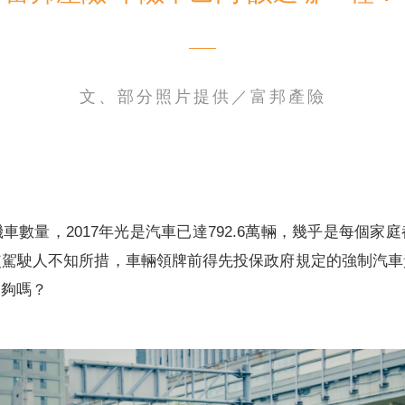
文、部分照片提供／富邦產險
電子書刊
業務專區
重大政策聲明
永達保戶申訴
洗錢防制暨打擊資恐
車數量，2017年光是汽車已達792.6萬輛，幾乎是每個家
使駕駛人不知所措，車輛領牌前得先投保政府規定的強制汽車
足夠嗎？