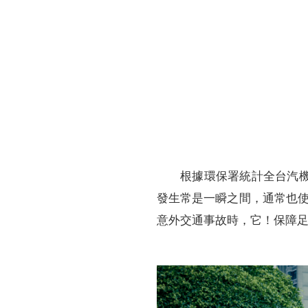
財務資訊
競賽獎勵
MDRT專刊
金融友善服務措施
好康報報
根據環保署統計全台汽機
發生常是一瞬之間，通常也
意外交通事故時，它！保障