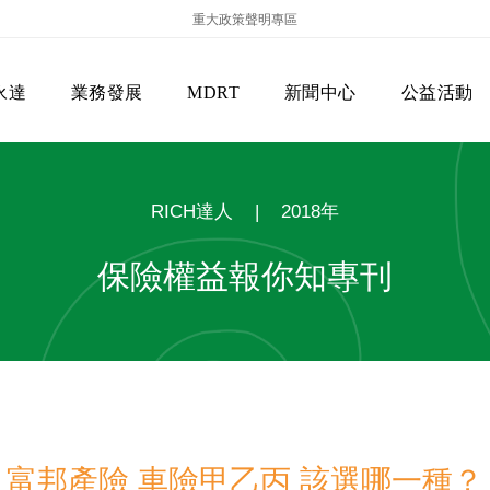
重大政策聲明專區
永達
業務發展
MDRT
新聞中心
公益活動
RICH達人
|
2018年
保險權益報你知專刊
保險商品專區
主管機關
經營團隊
美國MDRT官方訊息
EVERPRO榮譽會
經營理念
會員級別名稱
服務項目
富邦產險 車險甲乙丙 該選哪一種？