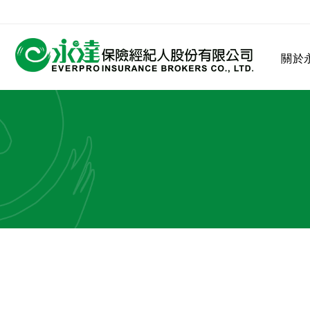
:::
關於
:::
關於永達
業務發展
MDRT
客戶服務
網站連結
保險公司
公司沿革
永達菁英盃
MDRT歷史精神
保險入門