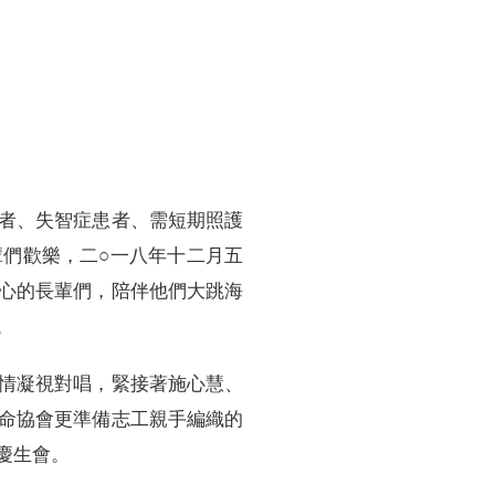
訓練專區
集團徵才
者、失智症患者、需短期照護
們歡樂，二○一八年十二月五
心的長輩們，陪伴他們大跳海
。
情凝視對唱，緊接著施心慧、
命協會更準備志工親手編織的
慶生會。