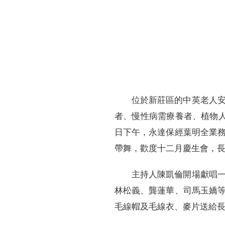
財務資訊
競賽獎勵
MDRT專刊
金融友善服務措施
好康報報
位於新莊區的中英老人
者、慢性病需療養者、植物
日下午，永達保經葉明全業
帶舞，歡度十二月慶生會，
主持人陳凱倫開場獻唱
林松義、龔蓮華、司馬玉嬌
毛線帽及毛線衣、麥片送給