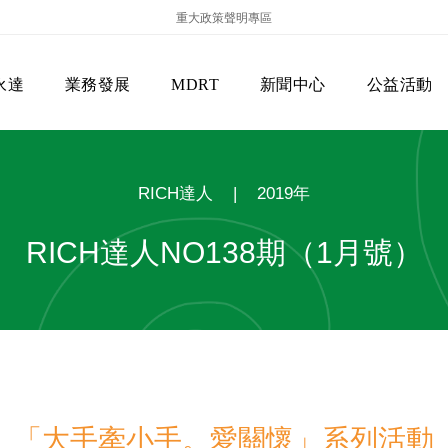
重大政策聲明專區
永達
業務發展
MDRT
新聞中心
公益活動
RICH達人
|
2019年
RICH達人NO138期（1月號）
保險商品專區
主管機關
經營團隊
美國MDRT官方訊息
EVERPRO榮譽會
經營理念
會員級別名稱
服務項目
「大手牽小手。愛關懷」系列活動