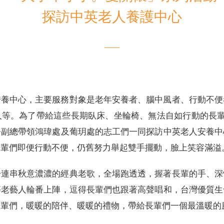
探訪中英老人養護中心
電子書刊
業務專區
重大政策聲明
永達保戶申訴
洗錢防制暨打擊資恐
安養中心，主要服務對象是老年安養者、腦中風者、行動不便
人等。為了帶給這些長期臥床、坐輪椅、無法自如行動的長輩
務副總帶領鴻瑋處及葡玥處的志工們一同探訪中英老人安養中
長輩們即便行動不便，仍舊努力舉起雙手擺動，臉上笑容滿溢
一連串秋意濃濃的經典老歌，全場跑透透，握著長輩的手、深
等老藝人輪番上陣，逗得長輩們也跟著高聲唱和，台灣優質生
長輩們，暖暖的陪伴、暖暖的禮物，帶給長輩們一個最溫暖的