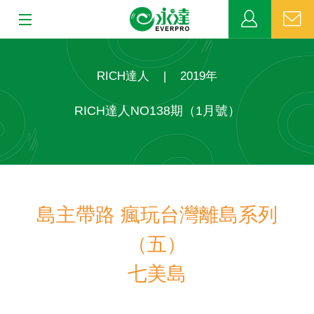
:::
:::
關於永達
RICH達人
|
2019年
業務發展
RICH達人NO138期（1月號）
MDRT
新聞中心
島主帶路 瘋玩台灣離島系列
公益活動
（五）
客戶服務
七美島
網站連結