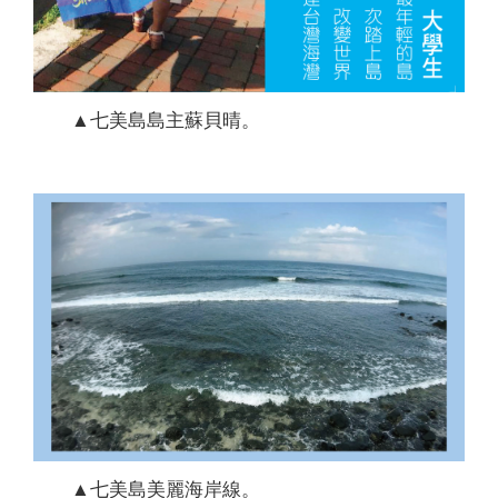
▲七美島島主蘇貝晴。
▲七美島美麗海岸線。