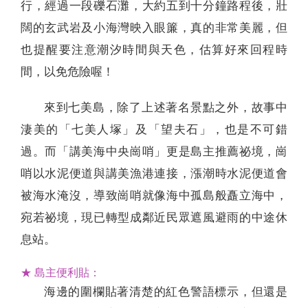
行，經過一段礫石灘，大約五到十分鐘路程後，壯
闊的玄武岩及小海灣映入眼簾，真的非常美麗，但
也提醒要注意潮汐時間與天色，估算好來回程時
間，以免危險喔！
來到七美島，除了上述著名景點之外，故事中
淒美的「七美人塚」及「望夫石」，也是不可錯
過。而「講美海中央崗哨」更是島主推薦祕境，崗
哨以水泥便道與講美漁港連接，漲潮時水泥便道會
被海水淹沒，導致崗哨就像海中孤島般矗立海中，
宛若祕境，現已轉型成鄰近民眾遮風避雨的中途休
息站。
★ 島主便利貼：
海邊的圍欄貼著清楚的紅色警語標示，但還是