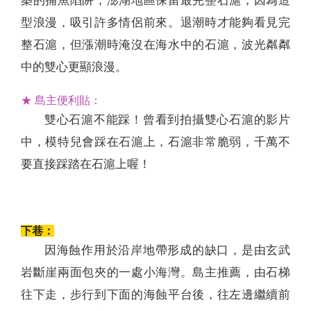
築的捕魚陷阱，澎湖地區保留最完整石滬，因為造
型浪漫，吸引許多情侶前來。退潮時才能夠看見完
整石滬，但漲潮時淹沒在海水中的石滬，波光粼粼
中的雙心更顯浪漫。
★ 島主便利貼：
雙心石滬不能踩！曾看到拍攝雙心石滬的影片
中，模特兒會踩在石滬上，石滬非常脆弱，千萬不
要直接踩踏在石滬上喔！
下巷：
因海蝕作用於沿岸地帶形成的缺口，是由玄武
岩斷崖兩面包夾的一處小海灣。島主推薦，由石梯
往下走，步行到下面的海蝕平台後，往左邊繼續前