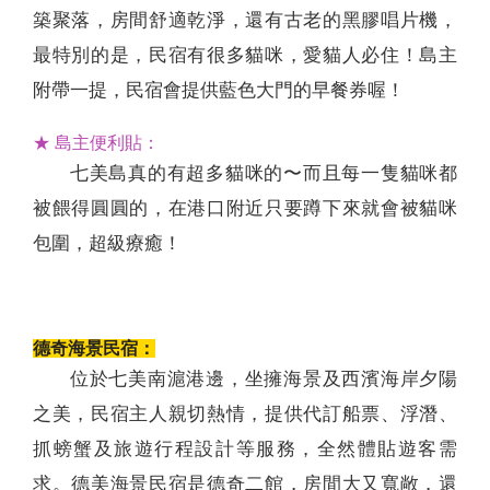
築聚落，房間舒適乾淨，還有古老的黑膠唱片機，
最特別的是，民宿有很多貓咪，愛貓人必住！島主
附帶一提，民宿會提供藍色大門的早餐券喔！
★ 島主便利貼：
七美島真的有超多貓咪的〜而且每一隻貓咪都
被餵得圓圓的，在港口附近只要蹲下來就會被貓咪
包圍，超級療癒！
德奇海景民宿：
位於七美南滬港邊，坐擁海景及西濱海岸夕陽
之美，民宿主人親切熱情，提供代訂船票、浮潛、
抓螃蟹及旅遊行程設計等服務，全然體貼遊客需
求。德美海景民宿是德奇二館，房間大又寬敞，還