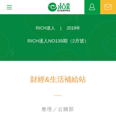
:::
:::
關於永達
RICH達人
|
2019年
業務發展
RICH達人NO139期（2月號）
MDRT
新聞中心
財經&生活補給站
公益活動
客戶服務
網站連結
整理／公關部