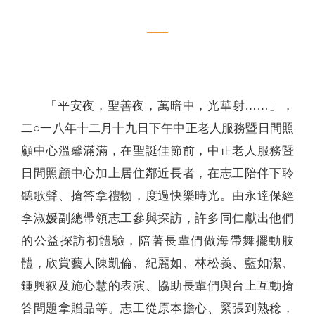
聯絡我們
「平安夜，聖善夜，萬暗中，光華射……」，
二○一八年十二月十九日下午中正老人服務暨日間照
顧中心溫馨滿滿，在聖誕佳節前，中正老人服務暨
日間照顧中心加上居住鄰近長者，在志工陪伴下聆
聽歌聲、搶答拿禮物，度過快樂時光。由永達保經
李淑媛副總帶領志工參與探訪，許多同仁獻出他們
的公益探訪初體驗，陪著長輩們做海帶舞擺動肢
體，欣賞藝人陳凱倫、紀麗如、林松義、藍如潔、
鍾興叡及施心慧的表演、協助長輩們與台上互動搶
答問題拿贈品等。志工從原本擔心、緊張到熟稔，