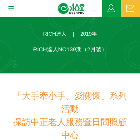
:::
:::
關於永達
RICH達人
|
2019年
業務發展
RICH達人NO139期（2月號）
MDRT
新聞中心
「大手牽小手。愛關懷」系列
公益活動
活動
客戶服務
探訪中正老人服務暨日間照顧
網站連結
中心