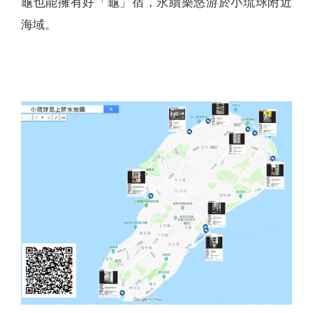
龜也能擁有好「龜」宿，永續樂悠游於小琉球附近
海域。