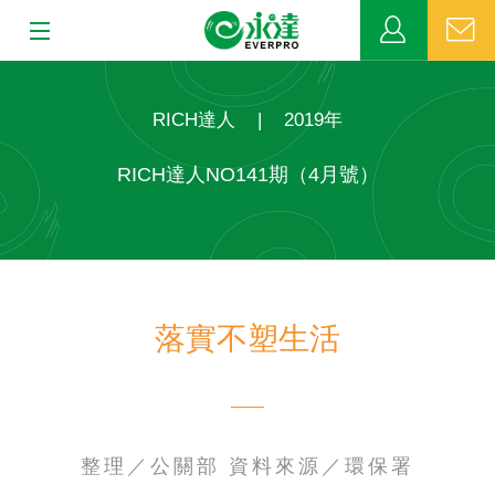
:::
:::
關於永達
RICH達人
|
2019年
業務發展
RICH達人NO141期（4月號）
MDRT
新聞中心
落實不塑生活
公益活動
客戶服務
網站連結
整理／公關部 資料來源／環保署