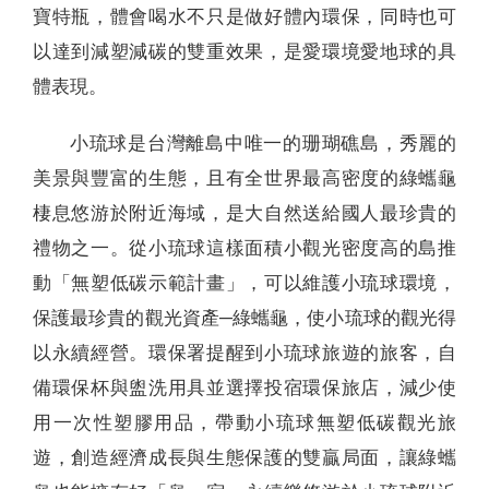
寶特瓶，體會喝水不只是做好體內環保，同時也可
以達到減塑減碳的雙重效果，是愛環境愛地球的具
體表現。
小琉球是台灣離島中唯一的珊瑚礁島，秀麗的
美景與豐富的生態，且有全世界最高密度的綠蠵龜
棲息悠游於附近海域，是大自然送給國人最珍貴的
禮物之一。從小琉球這樣面積小觀光密度高的島推
動「無塑低碳示範計畫」，可以維護小琉球環境，
保護最珍貴的觀光資產─綠蠵龜，使小琉球的觀光得
以永續經營。環保署提醒到小琉球旅遊的旅客，自
備環保杯與盥洗用具並選擇投宿環保旅店，減少使
用一次性塑膠用品，帶動小琉球無塑低碳觀光旅
遊，創造經濟成長與生態保護的雙贏局面，讓綠蠵