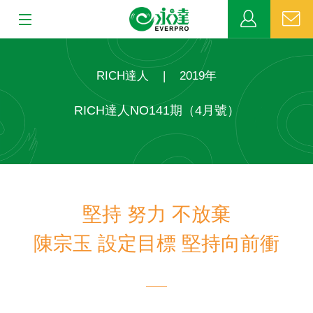
:::
:::
關於永達
RICH達人
|
2019年
業務發展
RICH達人NO141期（4月號）
MDRT
新聞中心
堅持 努力 不放棄
公益活動
陳宗玉 設定目標 堅持向前衝
客戶服務
網站連結