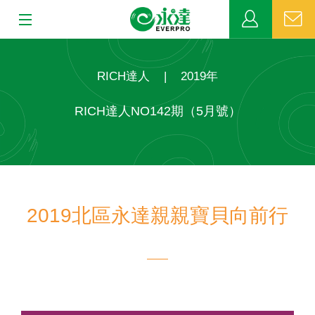
:::
:::
關於永達
RICH達人
|
2019年
業務發展
RICH達人NO142期（5月號）
MDRT
新聞中心
2019北區永達親親寶貝向前行
公益活動
客戶服務
網站連結