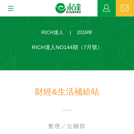
:::
:::
關於永達
RICH達人
|
2019年
業務發展
RICH達人NO144期（7月號）
MDRT
新聞中心
財經&生活補給站
公益活動
客戶服務
網站連結
整理／公關部