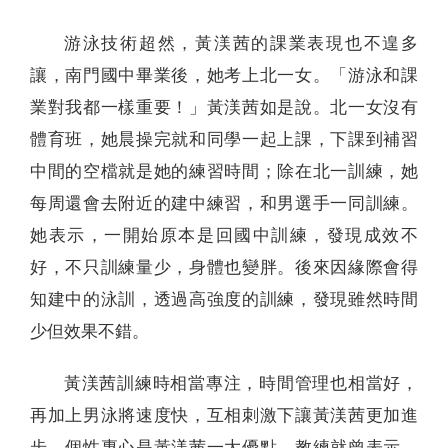
游泳技術超然，黃渼茜的課業表現也不遑多
讓，南門國中畢業後，她考上北一女。「游泳和課
業對我都一樣重要！」黃渼茜如是說。北一女沒有
體育班，她晨操完就和同學一起上課，下課到補習
中間的空檔就是她的練習時間；除在北一訓練，她
每周還會去附近的建中練習，和男選手一同訓練。
她表示，一開始原本是回國中訓練，發現成效不
好，不只訓練量少，身體也變胖。後來因緣際會得
知建中的泳訓，透過高強度的訓練，發現雖然時間
少但效果不錯。
黃渼茜訓練時相當專注，時間管理也相當好，
再加上男泳將速度快，互相刺激下讓黃渼茜更加進
步。個性專心是黃渼茜一大優點，教練就曾表示，