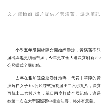
聯絡我們
文／羅怡如 照片提供／黃渼茜、游泳筆記
小學五年級因緣際會開始練游泳，黃渼茜不只
游出興趣更積極苦練，今年更在全大運決賽刷新五○
公尺蝶式全國紀錄。
去年在雅加達亞運游泳池畔，代表中華隊的黃
渼茜在女子五○公尺蝶式預賽游出二六秒九八，決賽
再飆出二六秒八九，單日兩度打破全國紀錄，這是
她第一次在大型國際賽中衝進決賽，格外有意義。