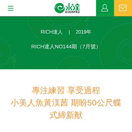
:::
:::
關於永達
RICH達人
|
2019年
業務發展
RICH達人NO144期（7月號）
MDRT
新聞中心
專注練習 享受過程
公益活動
小美人魚黃渼茜 期盼50公尺蝶
客戶服務
式締新猷
網站連結