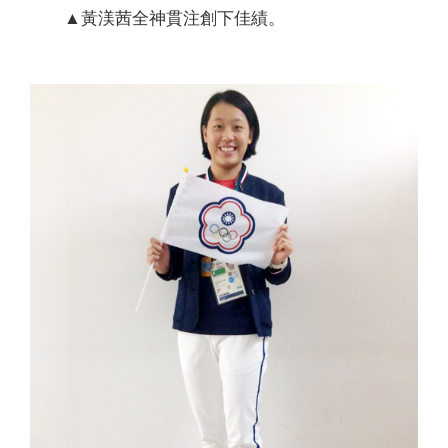
▲黃渼茜全神貫注創下佳績。