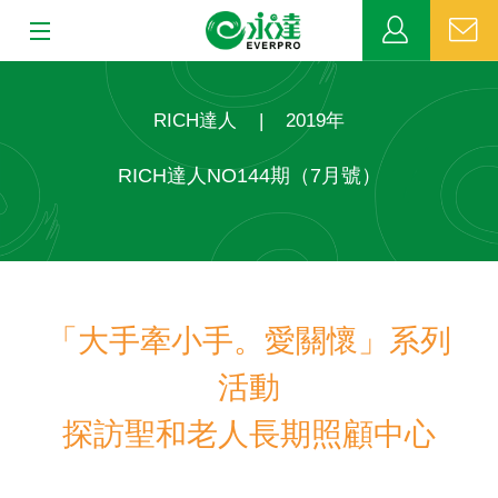
:::
:::
關於永達
RICH達人
|
2019年
業務發展
RICH達人NO144期（7月號）
MDRT
新聞中心
「大手牽小手。愛關懷」系列
公益活動
活動
客戶服務
探訪聖和老人長期照顧中心
網站連結