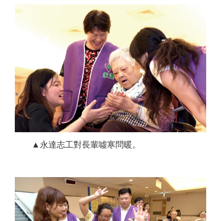
▲永達志工對長輩噓寒問暖。