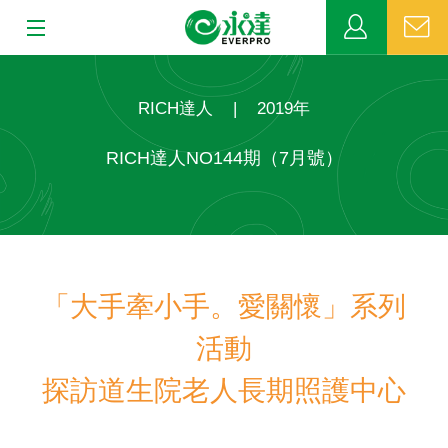
:::
:::
關於永達
RICH達人
|
2019年
業務發展
RICH達人NO144期（7月號）
MDRT
新聞中心
「大手牽小手。愛關懷」系列
公益活動
活動
客戶服務
探訪道生院老人長期照護中心
網站連結