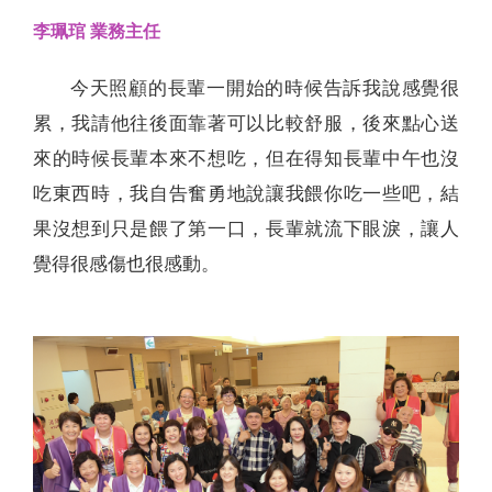
李珮琯 業務主任
今天照顧的長輩一開始的時候告訴我說感覺很
累，我請他往後面靠著可以比較舒服，後來點心送
來的時候長輩本來不想吃，但在得知長輩中午也沒
吃東西時，我自告奮勇地說讓我餵你吃一些吧，結
果沒想到只是餵了第一口，長輩就流下眼淚，讓人
覺得很感傷也很感動。