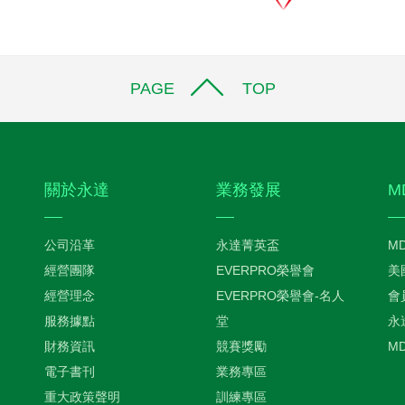
PAGE TOP
關於永達
業務發展
M
公司沿革
永達菁英盃
M
經營團隊
EVERPRO榮譽會
美
經營理念
EVERPRO榮譽會-名人
會
服務據點
堂
永
財務資訊
競賽獎勵
M
電子書刊
業務專區
重大政策聲明
訓練專區