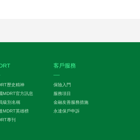
DRT
客戶服務
DRT歷史精神
保險入門
國MDRT官方訊息
服務項目
員級別名稱
金融友善服務措施
達MDRT英雄榜
永達保戶申訴
DRT專刊