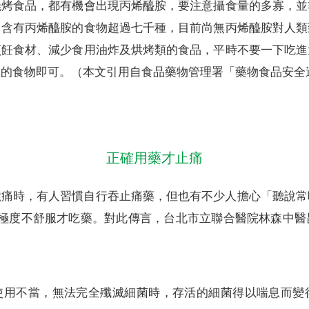
燒烤食品，都有機會出現丙烯醯胺，要注意攝食量的多寡，並
，含有丙烯醯胺的食物超過七千種，目前尚無丙烯醯胺對人類
烹飪食材、減少食用油炸及烘烤類的食品，平時不要一下吃進
黑的食物即可。（本文引用自食品藥物管理署「藥物食品安全
正確用藥才止痛
嚨痛時，有人習慣自行吞止痛藥，但也有不少人擔心「聽說常
到極度不舒服才吃藥。對此傳言，台北市立聯合醫院林森中醫
使用不當，無法完全殲滅細菌時，存活的細菌得以喘息而變