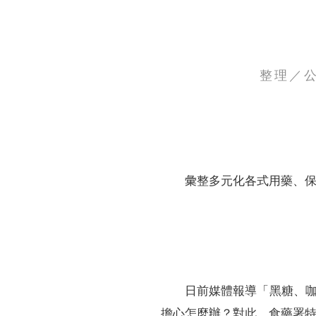
整理／
財務資訊
競賽獎勵
MDRT專刊
金融友善服務措施
好康報報
彙整多元化各式用藥、
日前媒體報導「黑糖、
擔心怎麼辦？對此，食藥署