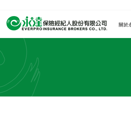
:::
關於
:::
關於永達
業務發展
MDRT
客戶服務
網站連結
保險公司
公司沿革
永達菁英盃
MDRT歷史精神
保險入門