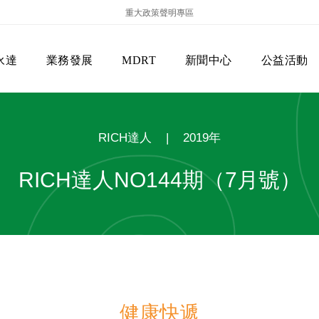
重大政策聲明專區
永達
業務發展
MDRT
新聞中心
公益活動
RICH達人
|
2019年
RICH達人NO144期（7月號）
保險商品專區
主管機關
經營團隊
美國MDRT官方訊息
EVERPRO榮譽會
經營理念
會員級別名稱
服務項目
健康快遞