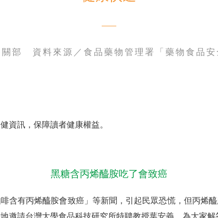
公關部 資料來源／食品藥物管理署「藥物食品安
電子書刊
業務專區
重大政策聲明
永達保戶申訴
洗錢防制暨打擊資恐
保健資訊，保障讀者健康權益。
黑糖含丙烯醯胺吃了會致癌
咖啡含有丙烯醯胺會致癌」等新聞，引起民眾恐慌，但丙烯醯
特地邀請台灣大學食品科技研究所特聘教授葉安義，為大家解