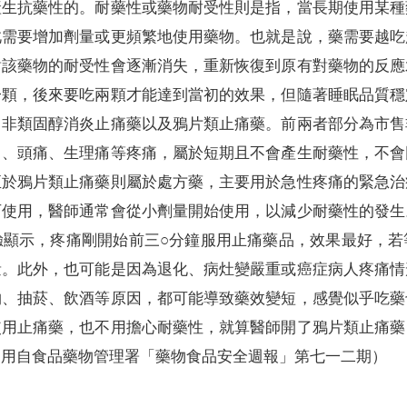
產生抗藥性的。耐藥性或藥物耐受性則是指，當長期使用某種
此需要增加劑量或更頻繁地使用藥物。也就是說，藥需要越吃
對該藥物的耐受性會逐漸消失，重新恢復到原有對藥物的反應
一顆，後來要吃兩顆才能達到當初的效果，但隨著睡眠品質穩
、非類固醇消炎止痛藥以及鴉片類止痛藥。前兩者部分為市售
刀、頭痛、生理痛等疼痛，屬於短期且不會產生耐藥性，不會
至於鴉片類止痛藥則屬於處方藥，主要用於急性疼痛的緊急治
可使用，醫師通常會從小劑量開始使用，以減少耐藥性的發生
驗顯示，疼痛剛開始前三○分鐘服用止痛藥品，效果最好，若
量。此外，也可能是因為退化、病灶變嚴重或癌症病人疼痛情
物、抽菸、飲酒等原因，都可能導致藥效變短，感覺似乎吃藥
使用止痛藥，也不用擔心耐藥性，就算醫師開了鴉片類止痛藥
引用自食品藥物管理署「藥物食品安全週報」第七一二期）