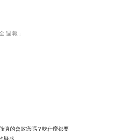
全週報」
訓練專區
集團徵才
胺真的會致癌嗎？吃什麼都要
答疑惑。