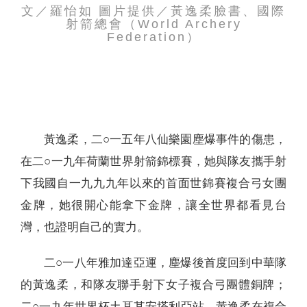
文／羅怡如 圖片提供／黃逸柔臉書、國際
聯絡我們
射箭總會（World Archery
Federation）
黃逸柔，二○一五年八仙樂園塵爆事件的傷患，
在二○一九年荷蘭世界射箭錦標賽，她與隊友攜手射
下我國自一九九九年以來的首面世錦賽複合弓女團
金牌，她很開心能拿下金牌，讓全世界都看見台
灣，也證明自己的實力。
二○一八年雅加達亞運，塵爆後首度回到中華隊
的黃逸柔，和隊友聯手射下女子複合弓團體銅牌；
二○一九年世界杯土耳其安塔利亞站，黃逸柔在複合