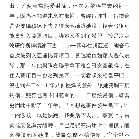
出，雖然相當熱愛射箭，但在大學將畢業的那一
年，因為不知道未來在那裡，曾經很掙扎、很猶豫
是否要繼續練下去？後來教練跟她說，複合弓很可
能會列入亞運項目，讓她又看到了希望，於是決定
唸研究所繼續練下去。二○一四年仁川亞運，複合弓
首次被列入亞運比賽項目，黃逸柔也如願入選代表
隊，那一年她與隊友聯手拿下複合弓女團銀牌，在
個人賽項目中也名列第四。一切看起來相當平順，
沒想到在二○一五年八仙塵爆的意外，讓她雙腿三度
灼傷，雙臂也有不同範圍的一、二度燒燙傷，練習
更因此中斷了一年半。「回想起事件發生當下，唯
一的念頭，就是快跑、我要活下去。」事實上，當
黃逸柔意識清醒時，早已是躺在病床上一週後，醒
來後讓她困惑是，雙腳怎麼不聽使喚，完全動不