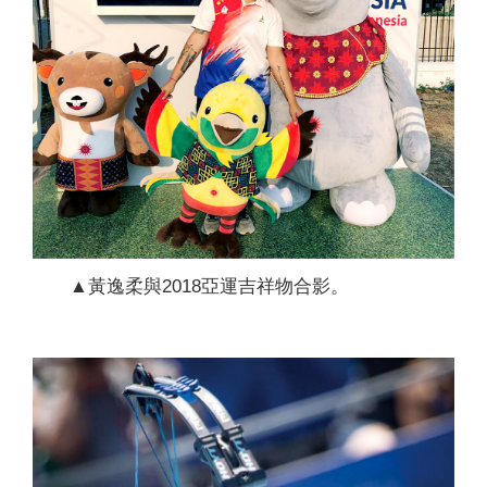
▲黃逸柔與2018亞運吉祥物合影。