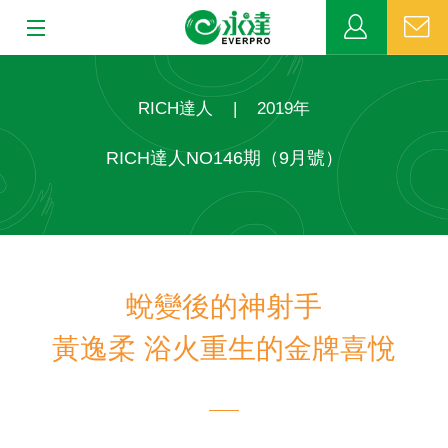
:::
:::
關於永達
RICH達人
|
2019年
業務發展
RICH達人NO146期（9月號）
MDRT
新聞中心
蛻變後的神射手
公益活動
黃逸柔 浴火重生的金牌喜悅
客戶服務
網站連結