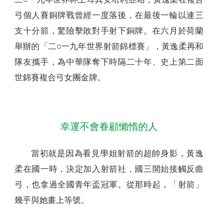
弓個人賽銅牌戰曾經一度落後，在最後一輪以連三
支十分箭，驚險擊敗對手射下銅牌。在六月於荷蘭
舉辦的「二○一九年世界射箭錦標賽」，黃逸柔再和
隊友攜手，為中華隊奪下時隔二十年、史上第二面
世錦賽複合弓女團金牌。
幸運不會眷顧懶惰的人
當初就是因為看見學姐射箭的超帥身影，黃逸
柔在國一時，決定加入射箭社，國三開始接觸反曲
弓，也拿過全國青年盃冠軍。從那時起，「射箭」
幾乎與她畫上等號。