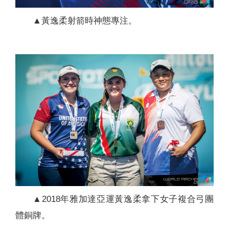
▲黃逸柔射箭時神態專注。
▲2018年雅加達亞運黃逸柔拿下女子複合弓團
體銅牌。