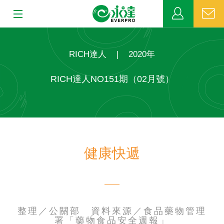
:::
:::
關於永達
RICH達人
|
2020年
業務發展
RICH達人NO151期（02月號）
MDRT
新聞中心
健康快遞
公益活動
客戶服務
網站連結
整理／公關部 資料來源／食品藥物管理
署「藥物食品安全週報」