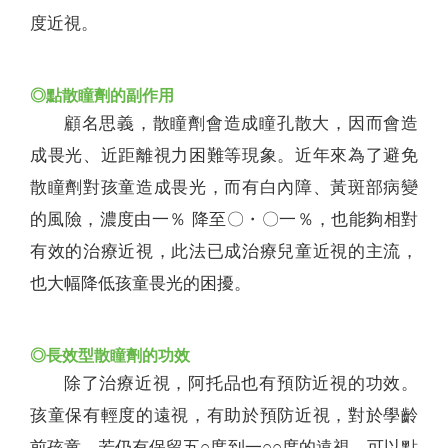
度近視。
◎點散瞳劑的副作用
顧名思義，散瞳劑會造成瞳孔散大，因而會造
成畏光、近距離視力困難等現象。近年來為了避免
散瞳劑對孩童造成畏光，而有白內障、黃斑部病變
的風險，濃度由一％ 降至〇・〇一％，也能夠相對
有效的治療近視，此法已成治療兒童近視的主流，
也大幅降低孩童畏光的困擾。
◎長效型散瞳劑的功效
除了治療近視，阿托品也有預防近視的功效。
孩童保有輕度的遠視，有助於預防近視，對於學齡
前孩童，若仍有保留五○度到一○○度的遠視，可以點