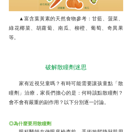
▲富含葉黃素的天然食物參考：甘藍、菠菜、
綠花椰菜、胡蘿蔔、南瓜、柳橙、葡萄、奇異果
等。
破解散瞳劑迷思
家有近視兒童嗎？有時可能需要讓孩童點「散
瞳劑」治療，家長們擔心的是：何時該點散瞳劑？
會不會有嚴重的副作用？以下分別逐一討論。
◎為什麼要用散瞳劑
眼科醫師在做眼底檢查前、手術放鬆睫狀肌用