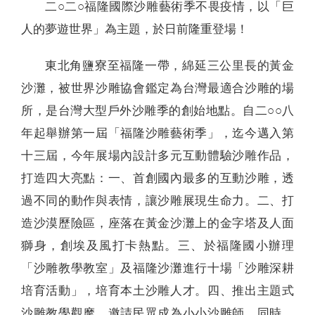
二○二○福隆國際沙雕藝術季不畏疫情，以「巨
人的夢遊世界」為主題，於日前隆重登場！
東北角鹽寮至福隆一帶，綿延三公里長的黃金
沙灘，被世界沙雕協會鑑定為台灣最適合沙雕的場
所，是台灣大型戶外沙雕季的創始地點。自二○○八
年起舉辦第一屆「福隆沙雕藝術季」，迄今邁入第
十三屆，今年展場內設計多元互動體驗沙雕作品，
打造四大亮點：一、首創國內最多的互動沙雕，透
過不同的動作與表情，讓沙雕展現生命力。二、打
造沙漠歷險區，座落在黃金沙灘上的金字塔及人面
獅身，創埃及風打卡熱點。三、於福隆國小辦理
「沙雕教學教室」及福隆沙灘進行十場「沙雕深耕
培育活動」，培育本土沙雕人才。四、推出主題式
沙雕教學觀摩，邀請民眾成為小小沙雕師。同時，