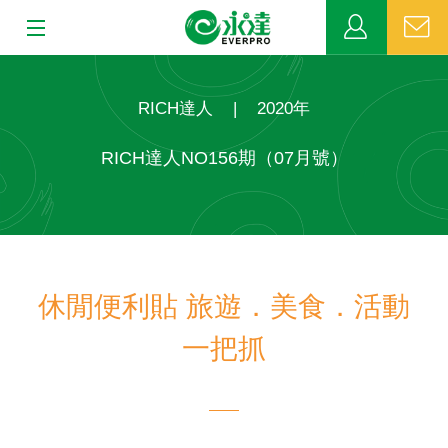
:::
:::
關於永達
RICH達人
|
2020年
業務發展
RICH達人NO156期（07月號）
MDRT
新聞中心
休閒便利貼 旅遊．美食．活動
公益活動
一把抓
客戶服務
網站連結