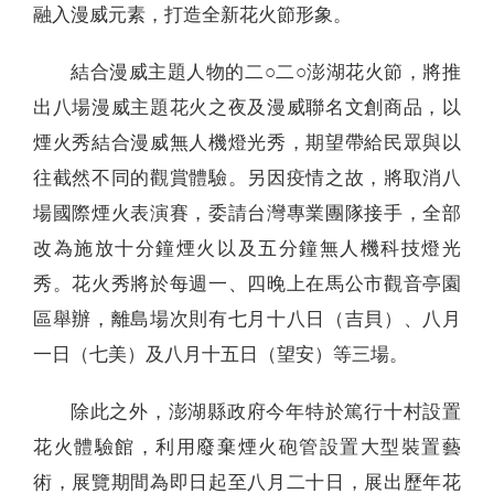
融入漫威元素，打造全新花火節形象。
結合漫威主題人物的二○二○澎湖花火節，將推
出八場漫威主題花火之夜及漫威聯名文創商品，以
煙火秀結合漫威無人機燈光秀，期望帶給民眾與以
往截然不同的觀賞體驗。另因疫情之故，將取消八
場國際煙火表演賽，委請台灣專業團隊接手，全部
改為施放十分鐘煙火以及五分鐘無人機科技燈光
秀。花火秀將於每週一、四晚上在馬公市觀音亭園
區舉辦，離島場次則有七月十八日（吉貝）、八月
一日（七美）及八月十五日（望安）等三場。
除此之外，澎湖縣政府今年特於篤行十村設置
花火體驗館，利用廢棄煙火砲管設置大型裝置藝
術，展覽期間為即日起至八月二十日，展出歷年花