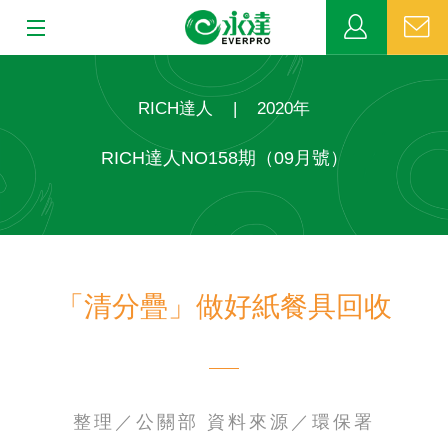
:::
:::
關於永達
RICH達人
|
2020年
業務發展
RICH達人NO158期（09月號）
MDRT
新聞中心
「清分疊」做好紙餐具回收
公益活動
客戶服務
網站連結
整理／公關部 資料來源／環保署