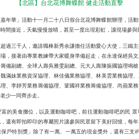
【北區】台北花博舞蝶館 健走活動直擊
益嘉年華」活動十一月二十八日假台北花博舞蝶館辦理，活動
始時間接近，天氣慢慢放晴，甚至一度出現彩虹，讓現場參與
數超過三千人，邀請職棒新秀余謙擔任活動愛心大使，三鐵主
開場，接著由專業教練帶大家暖身準備起走，在永達保經吳文
務籌備副總、全球人壽吳雅雯副總、元大人壽陳振國協理鳴槍
、魏滿妹業務資深協理、林佳儀業務協理、林美雲業務協理、
協理、李靜芳業務籌備協理、鞏國祥業務籌備協理、尚蘋業務
分老少一同齊步走。
豐富的美食攤位，以及運動咖啡吧，前往運動咖啡吧的民 眾
氛，還有即拍即印的專屬照片讓參與民眾留下美好回憶，每年
保戶特別獎」除了有一萬、一萬五的現金獎外，還有三支iPho