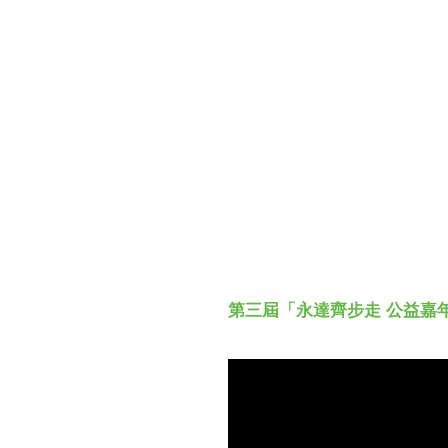
財務資訊
競賽獎勵
MDRT專刊
金融友善服務措施
好康報報
第三屆「永達齊步走 公益嘉