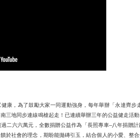
眾健康，為了鼓勵大家一同運動強身，每年舉辦「永達齊步走
、南三地同步連線鳴槍起走！已連續舉辦三年的公益健走活動
超過二六六萬元，全數捐贈公益作為「長照專車–八年捐贈計
回饋於社會的理念，期盼能拋磚引玉，結合個人的小愛、整合