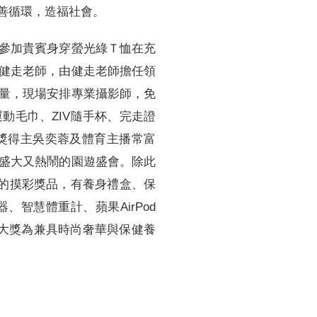
善循環，造福社會。
參加貴賓身穿螢光綠Ｔ恤在充
健走老師，由健走老師擔任領
量，現場安排專業攝影師，免
動毛巾、ZIV隨手杯、完走證
獎得主吳奕蓉及體育主播常富
盛大又熱鬧的園遊盛會。除此
的摸彩獎品，有養身禮盒、保
、智慧體重計、蘋果AirPod
線大獎為兼具時尚奢華與保健養