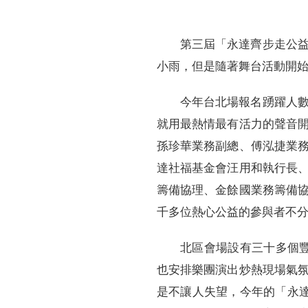
第三屆「永達齊步走公
小雨，但是隨著舞台活動開
今年台北場報名踴躍人
就用最熱情最有活力的聲音
孫珍華業務副總、傅泓捷業
達社福基金會汪用和執行長
籌備協理、金餘國業務籌備
千多位熱心公益的參與者不
北區會場設有三十多個
也安排樂團演出炒熱現場氣
是不讓人失望，今年的「永達