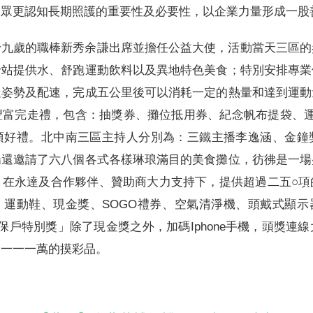
大眾更認知長期照護的重要性及必要性，以企業力量形成一股
十九歲的職棒新秀余謙出席並擔任公益大使，活動當天三區的
給站提供水、舒跑運動飲料以及異地特色美食；特別安排專業
走姿勢及配速，完成五公里後可以消耗一定的熱量和達到運動
富完走禮，包含：抽獎券、攤位抵用券、紀念帆布提袋、運
項好禮。北中南三區主持人分別為：三鐵主播李逸涵、金鐘
場還邀請了六八個各式各樣琳琅滿目的美食攤位，彷彿是一場
，在永達及合作夥伴、贊助商大力支持下，提供超過二五○項
h、運動鞋、現金獎、SOGO禮券、空氣清淨機、頭戴式顯示器
達保戶特別獎」除了現金獎之外，加碼Iphone手機，頭獎連
達一一一萬的摸彩品。