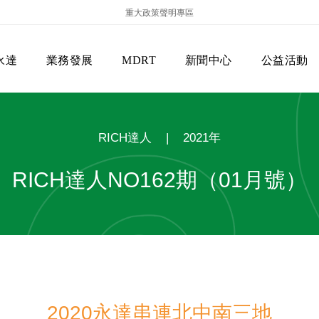
重大政策聲明專區
永達
業務發展
MDRT
新聞中心
公益活動
RICH達人
|
2021年
RICH達人NO162期（01月號）
保險商品專區
主管機關
經營團隊
美國MDRT官方訊息
EVERPRO榮譽會
經營理念
會員級別名稱
服務項目
2020永達串連北中南三地