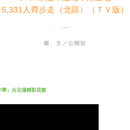
5,331人齊步走（北區）（ＴＶ版）
電子書刊
業務專區
重大政策聲明
永達保戶申訴
洗錢防制暨打擊資恐
圖、文／公關部
年華」台北場精彩花絮