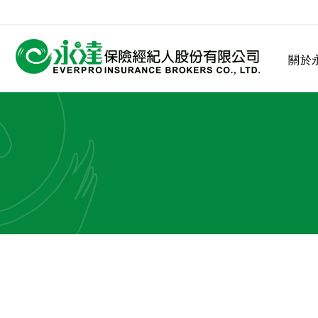
:::
關於
:::
關於永達
業務發展
MDRT
客戶服務
網站連結
保險公司
公司沿革
永達菁英盃
MDRT歷史精神
保險入門