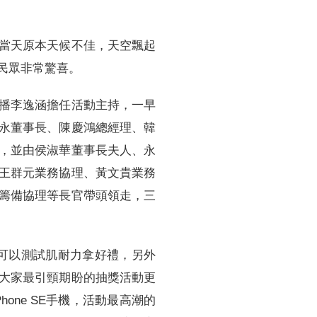
當天原本天候不佳，天空飄起
民眾非常驚喜。
播李逸涵擔任活動主持，一早
永董事長、陳慶鴻總經理、韓
，並由侯淑華董事長夫人、永
王群元業務協理、黃文貴業務
籌備協理等長官帶頭領走，三
可以測試肌耐力拿好禮，另外
大家最引頸期盼的抽獎活動更
ne SE手機，活動最高潮的