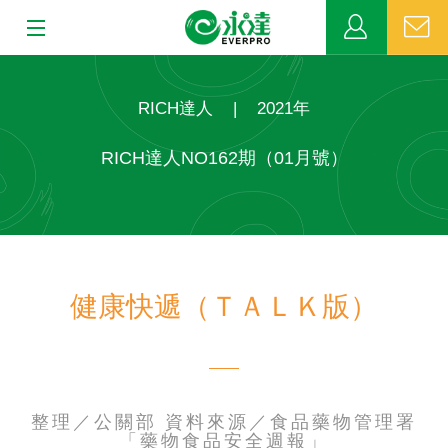
:::
:::
關於永達
RICH達人
|
2021年
業務發展
RICH達人NO162期（01月號）
MDRT
新聞中心
健康快遞（ＴＡＬＫ版）
公益活動
客戶服務
網站連結
整理／公關部 資料來源／食品藥物管理署
「藥物食品安全週報」