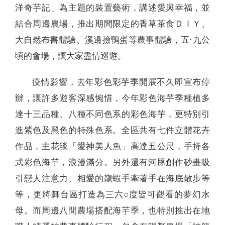
洋奇芋記」為主題的裝置藝術，講述愛與幸福，並
結合周邊農場，推出期間限定的香草茶食ＤＩＹ、
大自然布書體驗、溪邊撿鴨蛋等農事體驗，五·九公
頃的會場，讓大家盡情巡遊。
疫情影響，去年彩色彩芋季開展不久即宣布停
辦，讓許多遊客深感惋惜，今年彩色海芋季種植多
達十三品種、八種不同色系的彩色海芋，更特別引
進紫色及黑色的特殊色系。全區共有七件立體花卉
作品，主花毯「愛神美人魚」高達五公尺，手持各
式彩色海芋，浪漫滿分。另外還有河豚創作砂畫吸
引戀人注意力、相愛的龍蝦手牽著手在海底散步等
等，更將舞台區打造為三六○度皆可觀看的夢幻水
母。而周邊八間農場搭配海芋季，也特別推出在地