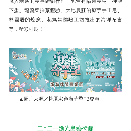
職人精選的農事體驗行程，包含有陽榮農場「神龍
下蛋」龍鬚菜採菜體驗、大地農莊的療芋手工皂、
林園居的焢窯、花媽媽體驗工坊推出的海洋布書
等，精彩可期！
▲圖片來源／桃園彩色海芋季FB專頁。
二○二一漁光島藝術節