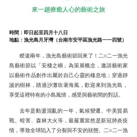
來一趟療癒人心的藝術之旅
時間：即日起至四月十八日
地點：漁光島月牙灣（台南市安平區漁光路一一四號）
睽違兩年，漁光島藝術節回來了！二○二一漁光
島藝術節以「安棲之嶼」為策展概念，邀請藝術家
以藝術作品創作出屬於自己心靈的棲息地；穿過靜
謐的樹林，踏過沙灘吹著海風，歡迎來到漁光島，
享受這裡特有的小島風情，感受與藝術間的對話。
去年是動盪混亂的一年，氣候變遷、中美貿易
戰、蝗害、森林大火等，最嚴重當然是新冠肺炎疫
情，導致全球陷入了分裂與不安的狀態。二○二一漁