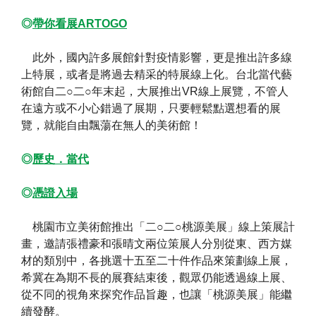
◎
帶你看展ARTOGO
此外，國內許多展館針對疫情影響，更是推出許多線
上特展，或者是將過去精采的特展線上化。台北當代藝
術館自二○二○年末起，大展推出VR線上展覽，不管人
在遠方或不小心錯過了展期，只要輕鬆點選想看的展
覽，就能自由飄蕩在無人的美術館！
◎
歷史．當代
◎
憑證入場
桃園市立美術館推出「二○二○桃源美展」線上策展計
畫，邀請張禮豪和張晴文兩位策展人分別從東、西方媒
材的類別中，各挑選十五至二十件作品來策劃線上展，
希冀在為期不長的展賽結束後，觀眾仍能透過線上展、
從不同的視角來探究作品旨趣，也讓「桃源美展」能繼
續發酵。