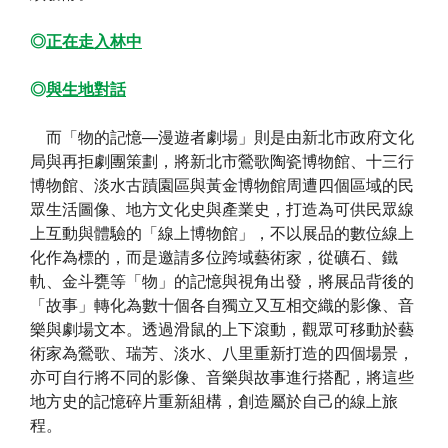
◎
正在走入林中
◎
與生地對話
而「物的記憶—漫遊者劇場」則是由新北市政府文化
局與再拒劇團策劃，將新北市鶯歌陶瓷博物館、十三行
博物館、淡水古蹟園區與黃金博物館周遭四個區域的民
眾生活圖像、地方文化史與產業史，打造為可供民眾線
上互動與體驗的「線上博物館」，不以展品的數位線上
化作為標的，而是邀請多位跨域藝術家，從礦石、鐵
軌、金斗甕等「物」的記憶與視角出發，將展品背後的
「故事」轉化為數十個各自獨立又互相交織的影像、音
樂與劇場文本。透過滑鼠的上下滾動，觀眾可移動於藝
術家為鶯歌、瑞芳、淡水、八里重新打造的四個場景，
亦可自行將不同的影像、音樂與故事進行搭配，將這些
地方史的記憶碎片重新組構，創造屬於自己的線上旅
程。