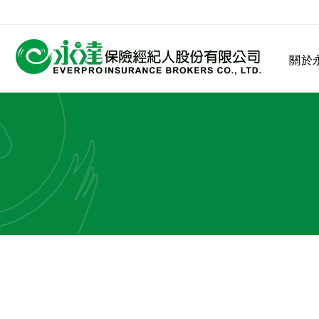
:::
關於
:::
關於永達
業務發展
MDRT
客戶服務
網站連結
保險公司
公司沿革
永達菁英盃
MDRT歷史精神
保險入門