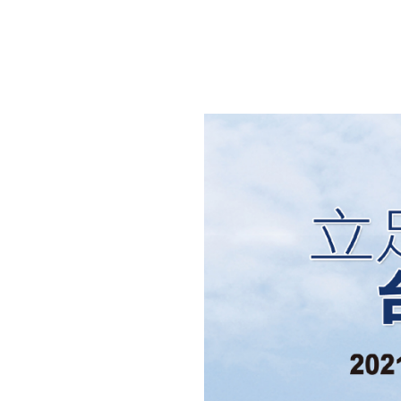
財務資訊
競賽獎勵
MDRT專刊
金融友善服務措施
好康報報