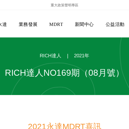
重大政策聲明專區
永達
業務發展
MDRT
新聞中心
公益活動
RICH達人
|
2021年
RICH達人NO169期（08月號）
保險商品專區
主管機關
經營團隊
美國MDRT官方訊息
EVERPRO榮譽會
經營理念
會員級別名稱
服務項目
2021永達MDRT喜訊