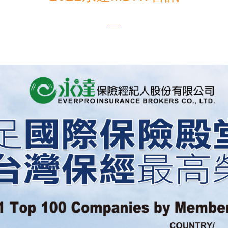
電子書刊
業務專區
重大政策聲明
永達保戶申訴
洗錢防制暨打擊資恐