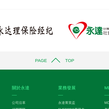
PAGE TOP
關於永達
業務發展
M
公司沿革
永達菁英盃
M