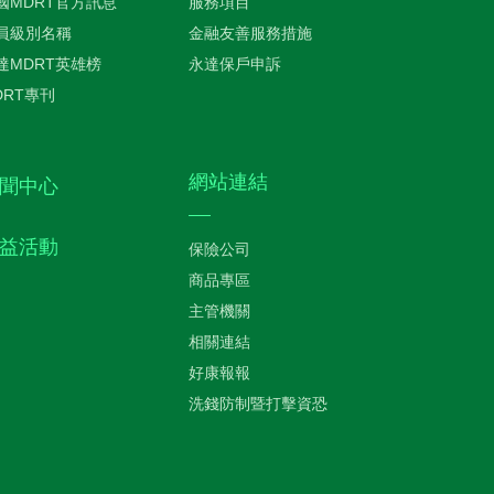
國MDRT官方訊息
服務項目
員級別名稱
金融友善服務措施
達MDRT英雄榜
永達保戶申訴
DRT專刊
網站連結
聞中心
益活動
保險公司
商品專區
主管機關
相關連結
好康報報
洗錢防制暨打擊資恐