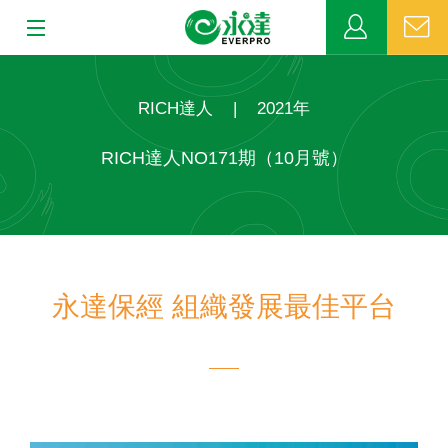
:::
:::
關於永達
RICH達人
|
2021年
業務發展
RICH達人NO171期（10月號）
MDRT
新聞中心
永達保經 組織發展最佳平台
公益活動
客戶服務
網站連結