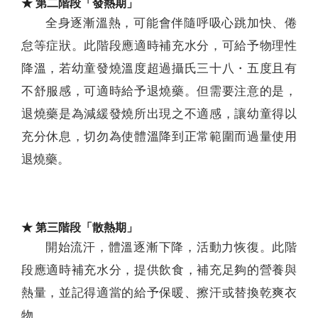
★ 第二階段「發熱期」
全身逐漸溫熱，可能會伴隨呼吸心跳加快、倦
怠等症狀。此階段應適時補充水分，可給予物理性
降溫，若幼童發燒溫度超過攝氏三十八・五度且有
不舒服感，可適時給予退燒藥。但需要注意的是，
退燒藥是為減緩發燒所出現之不適感，讓幼童得以
充分休息，切勿為使體溫降到正常範圍而過量使用
退燒藥。
★ 第三階段「散熱期」
開始流汗，體溫逐漸下降，活動力恢復。此階
段應適時補充水分，提供飲食，補充足夠的營養與
熱量，並記得適當的給予保暖、擦汗或替換乾爽衣
物。