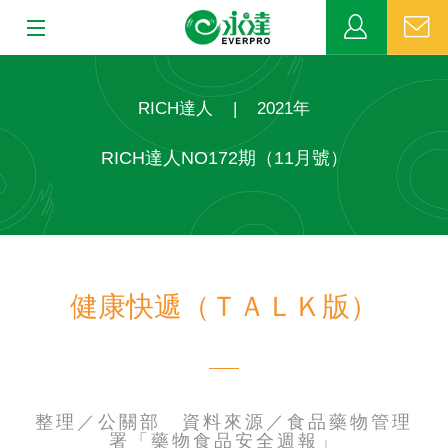
:::
:::
關於永達
RICH達人
|
2021年
業務發展
RICH達人NO172期（11月號）
MDRT
新聞中心
健康快遞（ＴＡＬＫ版）
公益活動
客戶服務
網站連結
整理／公關部 資料來源／食品藥物管理
署「藥物食品安全週報」