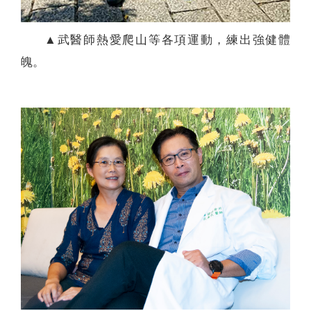
▲武醫師熱愛爬山等各項運動，練出強健體
魄。