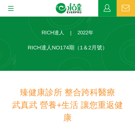
:::
:::
關於永達
RICH達人
|
2022年
業務發展
RICH達人NO174期（1＆2月號）
MDRT
新聞中心
臻健康診所 整合跨科醫療
公益活動
武真武 營養+生活 讓您重返健
客戶服務
康
網站連結