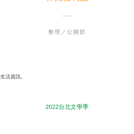
整理／公關部
電子書刊
業務專區
重大政策聲明
永達保戶申訴
洗錢防制暨打擊資恐
閒生活資訊。
2022台北文學季