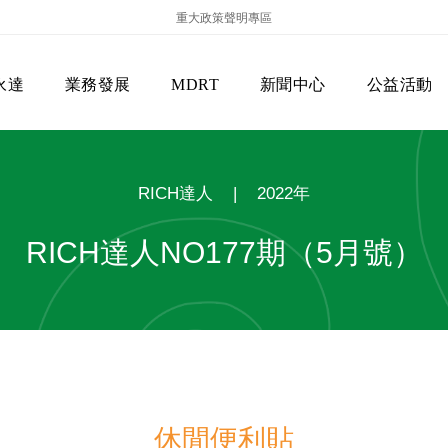
重大政策聲明專區
永達
業務發展
MDRT
新聞中心
公益活動
RICH達人
|
2022年
RICH達人NO177期（5月號）
保險商品專區
主管機關
經營團隊
美國MDRT官方訊息
EVERPRO榮譽會
經營理念
會員級別名稱
服務項目
休閒便利貼