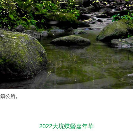
山鎮公所。
2022大坑蝶螢嘉年華