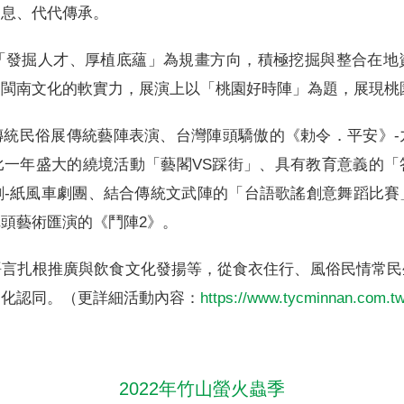
不息、代代傳承。
以「發掘人才、厚植底蘊」為規畫方向，積極挖掘與整合在
園閩南文化的軟實力，展演上以「桃園好時陣」為題，展現桃
傳統民俗展傳統藝陣表演、台灣陣頭驕傲的《勅令．平安》-
比一年盛大的繞境活動「藝閣VS踩街」、具有教育意義的「
劇-紙風車劇團、結合傳統文武陣的「台語歌謠創意舞蹈比賽
頭藝術匯演的《鬥陣2》。
語言扎根推廣與飲食文化發揚等，從食衣住行、風俗民情常民
文化認同。（更詳細活動內容：
https://www.tycminnan.com.tw
2022年竹山螢火蟲季