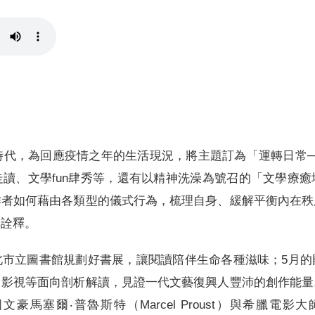
照時代，為回應疫情之年的生活現況，將主題訂為「運轉日常
讀、文學fun肆秀等，還有以精神洗澡為號召的「文學療
作者如何藉由各類型的儀式行為，梳理自身、緩解平衡內在秩
與詮釋。
北市立圖書館規劃好書展，讓閱讀陪伴生命各種滋味；5月的
、影視等面向剖析解讀，見證一代文藝復興人豐沛的創作能量
馬塞爾‧普魯斯特（Marcel Proust）與希臘電影大師安