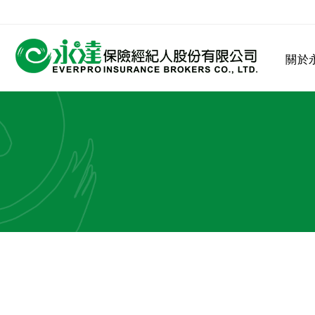
:::
關於
:::
關於永達
業務發展
MDRT
客戶服務
網站連結
保險公司
公司沿革
永達菁英盃
MDRT歷史精神
保險入門