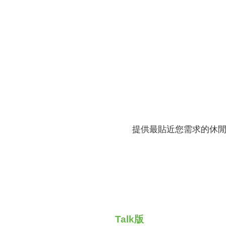
財務資訊
競賽獎勵
MDRT專刊
金融友善服務措施
好康報報
提供最貼近您需求的休
Talk版