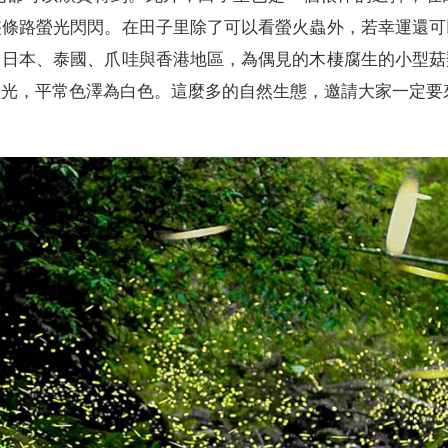
整條路螢光閃閃。在田子里除了可以看螢火蟲外，若幸運還可
、日本、泰國、爪哇與香港地區，為偶見的木棲腐生的小型菇
瑩光，平常色澤為白色。這麼多的自然生態，邀請大家一定要