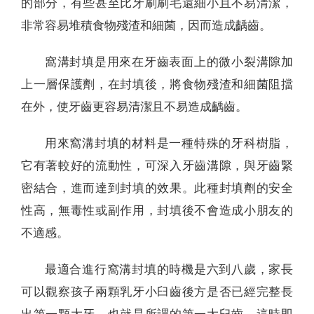
的部分，有些甚至比牙刷刷毛還細小且不易清潔，
非常容易堆積食物殘渣和細菌，因而造成齲齒。
窩溝封填是用來在牙齒表面上的微小裂溝隙加
上一層保護劑，在封填後，將食物殘渣和細菌阻擋
在外，使牙齒更容易清潔且不易造成齲齒。
用來窩溝封填的材料是一種特殊的牙科樹脂，
它有著較好的流動性，可深入牙齒溝隙，與牙齒緊
密結合，進而達到封填的效果。此種封填劑的安全
性高，無毒性或副作用，封填後不會造成小朋友的
不適感。
最適合進行窩溝封填的時機是六到八歲，家長
可以觀察孩子兩顆乳牙小臼齒後方是否已經完整長