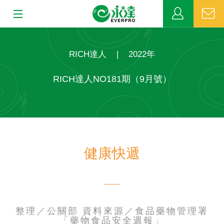
:::
:::
關於永達
RICH達人
|
2022年
業務發展
RICH達人NO181期（9月號）
MDRT
新聞中心
健康快遞
公益活動
客戶服務
網站連結
整理／公關部 資料來源／食品藥物管理署
「藥物食品安全週報」