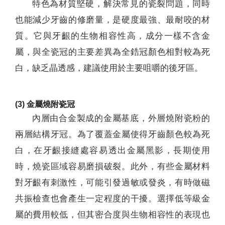
特色為材質堅硬，解決常見的瓷裂問題，同時
也能減少牙齒的修磨量，是硬度最強、最耐咬的材
質。它與牙齦的生物相容性高，成分一樣不含金
屬，與全瓷冠的主要差異為全鋯冠顏色相對較為死
白，缺乏晶透感，建議使用於主要咀嚼的後牙區。
(3) 金屬燒附瓷冠
內層由合金製成的金屬基底，外層燒附瓷粉的
兩層結構牙冠。為了覆蓋金屬使得牙齒顏色較為死
白，在牙齦接縫處容易透出金屬黑影，長期使用
時，燒瓷區域容易磨損破裂。此外，有些金屬材料
對牙齦有刺激性，可能引發過敏或發炎，有時做磁
共振檢查也會產生一定程度的干擾。選擇低等級金
屬的費用較低，但其密合度與生物相容性的表現也