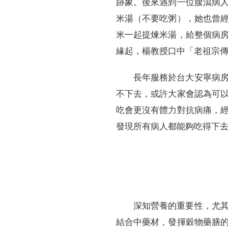
跡象。後來遇到一位腹瀉病
米湯（不要吃粥），她也曾
米一起提煉米湯，給整個病
緣起，楊教授口中「老祖宗
長年服務於台大安寧病
不下去，或許大家會認為可
吃會更沒有體力對抗病痛，
發現所有病人都能夠吃得下
深知營養的重要性，尤
結合中藥材，發揮穀物藥膳