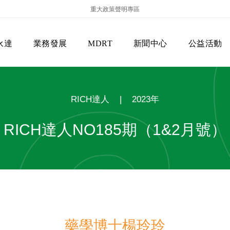
重大政策聲明專區
永達
業務發展
MDRT
新聞中心
公益活動
RICH達人
|
2023年
RICH達人NO185期（1&2月號）
保險商品專區
主管機關
經營團隊
美國MDRT官方訊息
EVERPRO榮譽會
經營理念
會員級別名稱
服務項目
藥學博士楊玲玲