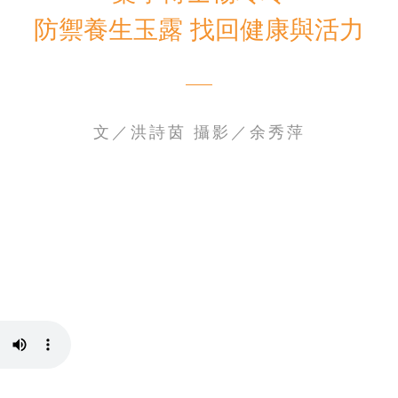
防禦養生玉露 找回健康與活力
電子書刊
業務專區
重大政策聲明
永達保戶申訴
洗錢防制暨打擊資恐
文／洪詩茵 攝影／余秀萍