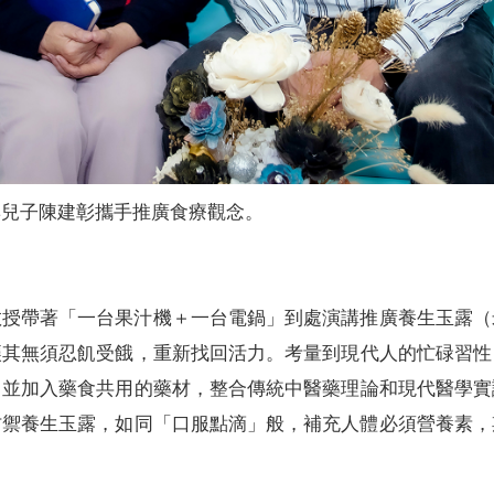
與兒子陳建彰攜手推廣食療觀念。
教授帶著「一台果汁機＋一台電鍋」到處演講推廣養生玉露（
讓其無須忍飢受餓，重新找回活力。考量到現代人的忙碌習性
，並加入藥食共用的藥材，整合傳統中醫藥理論和現代醫學實
防禦養生玉露，如同「口服點滴」般，補充人體必須營養素，