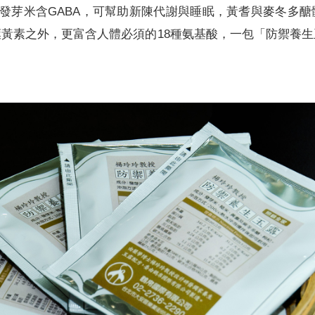
發芽米含GABA，可幫助新陳代謝與睡眠，黃耆與麥冬多
黃素之外，更富含人體必須的18種氨基酸，一包「防禦養