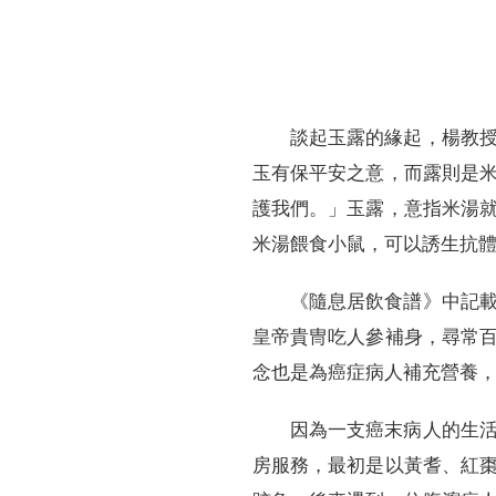
談起玉露的緣起，楊教
玉有保平安之意，而露則是
護我們。」玉露，意指米湯
米湯餵食小鼠，可以誘生抗
《隨息居飲食譜》中記
皇帝貴冑吃人參補身，尋常
念也是為癌症病人補充營養
因為一支癌末病人的生
房服務，最初是以黃耆、紅