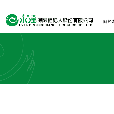
:::
關於
:::
關於永達
業務發展
MDRT
客戶服務
網站連結
保險公司
公司沿革
永達菁英盃
MDRT歷史精神
保險入門