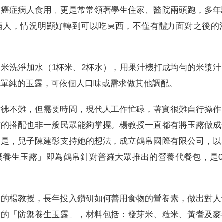
給癌症病人食用，更是常常領著學生住家、醫院兩頭跑，多年
病人，情況明顯好轉到可以吃東西，不僅有體力面對之後的
米洗淨加水（1杯米、2杯水），用果汁機打成均勻的米漿
最單純的玉露，可依個人口味或需求做其他調配。
彷彿不難，但需要時間，現代人工作忙碌，著實很難自行操作
材的搭配也非一般民眾能夠掌握。楊教授一直都有將玉露做成
的是，兒子陳建彰支持她的想法，成立鶴帛國際有限公司，以
養生玉露」即為鶴帛針對普羅大眾推出的營養代餐包，是0
」的楊教授，長年投入鑽研如何善用食物的營養素，做出對人
發的「防禦養生玉露」，材料包括：發芽米、糙米、黃耆及麥