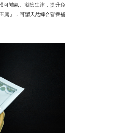
醣體可補氣、滋陰生津，提升免
生玉露」，可謂天然綜合營養補