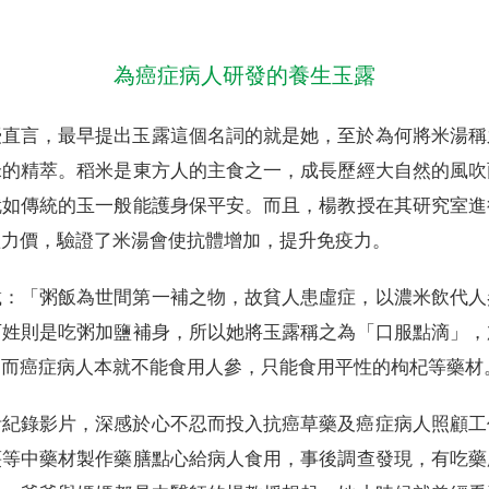
為癌症病人研發的養生玉露
授直言，最早提出玉露這個名詞的就是她，至於為何將米湯稱
米的精萃。稻米是東方人的主食之一，成長歷經大自然的風吹
就如傳統的玉一般能護身保平安。而且，楊教授在其研究室進
體力價，驗證了米湯會使抗體增加，提升免疫力。
載：「粥飯為世間第一補之物，故貧人患虛症，以濃米飲代人
百姓則是吃粥加鹽補身，所以她將玉露稱之為「口服點滴」，
，而癌症病人本就不能食用人參，只能食用平性的枸杞等藥材
活紀錄影片，深感於心不忍而投入抗癌草藥及癌症病人照顧工
棗等中藥材製作藥膳點心給病人食用，事後調查發現，有吃藥