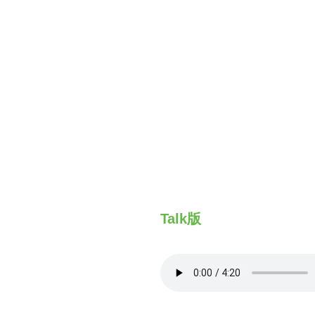
財務資訊
競賽獎勵
MDRT專刊
金融友善服務措施
好康報報
Talk版