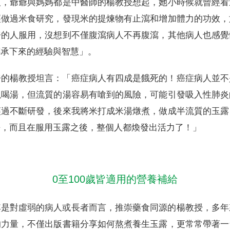
人，爺爺與媽媽都是中醫師的楊教授想起，她小時候就曾經看
經做過米食研究，發現米的提煉物有止瀉和增加體力的功效，
房的人服用，沒想到不僅腹瀉病人不再腹瀉，其他病人也感覺
傳承下來的經驗與智慧」。
房的楊教授坦言：「癌症病人有四成是餓死的！癌症病人並不
以喝湯，但流質的湯容易有嗆到的風險，可能引發吸入性肺炎
經過不斷研發，後來我將米打成米湯燉煮，做成半流質的玉露
去，而且在服用玉露之後，整個人都煥發出活力了！」
0至100歲皆適用的營養補給
其是對虛弱的病人或長者而言，推崇藥食同源的楊教授，多年
的力量，不僅出版書籍分享如何熬煮養生玉露，更常常帶著一