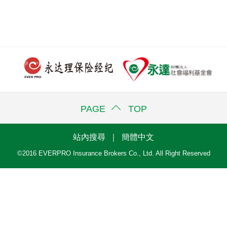
PAGE TOP
站內搜尋
｜
簡體中文
©2016 EVERPRO Insurance Brokers Co., Ltd. All Right Reserved