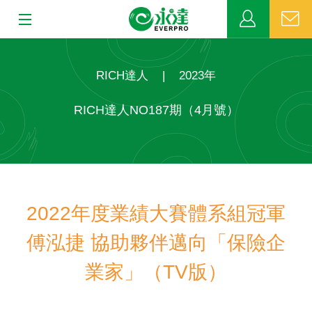
:::
:::
關於永達
RICH達人
|
2023年
業務發展
RICH達人NO187期（4月號）
MDRT
新聞中心
2022年度業績大賽體系組冠軍
公益活動
傅泓捷 協助夥伴邁向「保險企
客戶服務
業家」（TV版）
網站連結