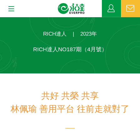
:::
:::
關於永達
RICH達人
|
2023年
業務發展
RICH達人NO187期（4月號）
MDRT
新聞中心
共好 共榮 共享
公益活動
林佩瑜 善用平台 往前走就對了
客戶服務
網站連結