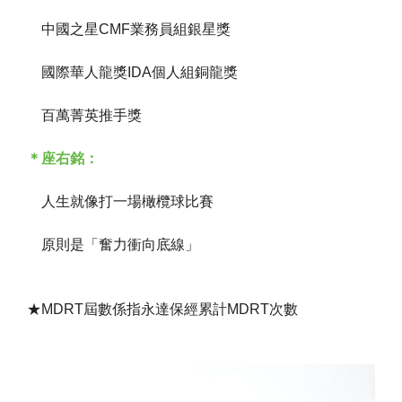
中國之星CMF業務員組銀星獎
國際華人龍獎IDA個人組銅龍獎
百萬菁英推手獎
＊座右銘：
人生就像打一場橄欖球比賽
原則是「奮力衝向底線」
★MDRT屆數係指永達保經累計MDRT次數