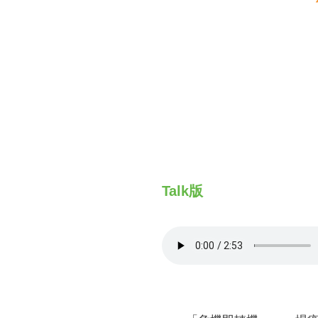
財務資訊
競賽獎勵
MDRT專刊
金融友善服務措施
好康報報
Talk版