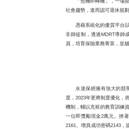
「危機即轉機」，一場
社會趨勢，進而認可退休規
憑藉系統化的優質平台
非師徒制，透過MDRT導
員，培育保險業務菁英，並
永達保經擁有強大的競
度，2023年更將制度優化
機制，輔以充裕的教育訓練
一位即獎勵現金2萬元。挾
2161、增員成功密碼214