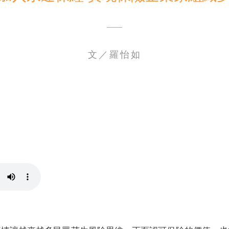
文／羅怡如
電子書刊
業務專區
重大政策聲明
永達保戶申訴
洗錢防制暨打擊資恐