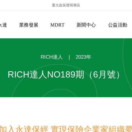
重大政策聲明專區
永達
業務發展
MDRT
新聞中心
公益活動
RICH達人
|
2023年
RICH達人NO189期（6月號）
保險商品專區
主管機關
經營團隊
美國MDRT官方訊息
EVERPRO榮譽會
經營理念
會員級別名稱
服務項目
加入永達保經 實現保險企業家組織