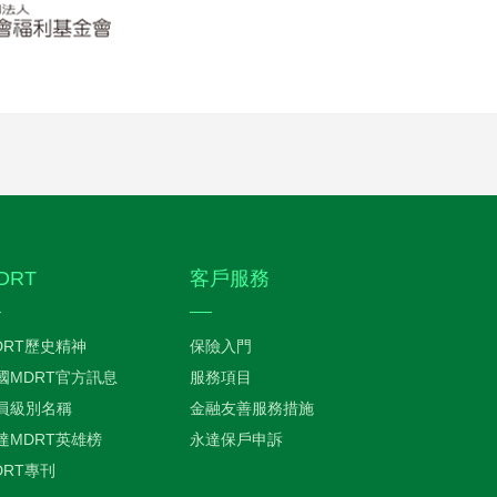
DRT
客戶服務
DRT歷史精神
保險入門
國MDRT官方訊息
服務項目
員級別名稱
金融友善服務措施
達MDRT英雄榜
永達保戶申訴
DRT專刊