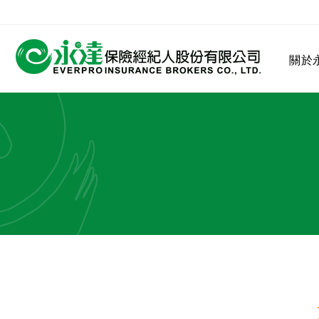
:::
關於
:::
關於永達
業務發展
MDRT
客戶服務
網站連結
保險公司
公司沿革
永達菁英盃
MDRT歷史精神
保險入門