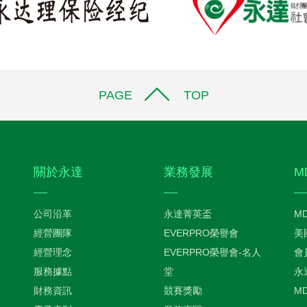
PAGE TOP
關於永達
業務發展
M
公司沿革
永達菁英盃
M
經營團隊
EVERPRO榮譽會
美
經營理念
EVERPRO榮譽會-名人
會
服務據點
堂
永
財務資訊
競賽獎勵
M