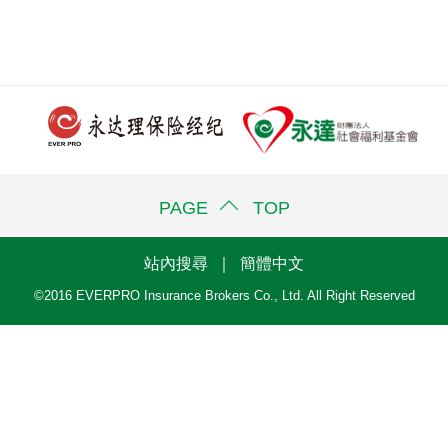
PAGE TOP
站內搜尋
｜
簡體中文
©2016 EVERPRO Insurance Brokers Co., Ltd. All Right Reserved