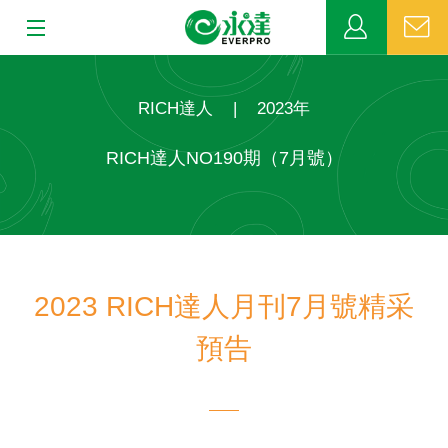
:::
:::
關於永達
RICH達人
|
2023年
業務發展
RICH達人NO190期（7月號）
MDRT
新聞中心
2023 RICH達人月刊7月號精采
公益活動
預告
客戶服務
網站連結